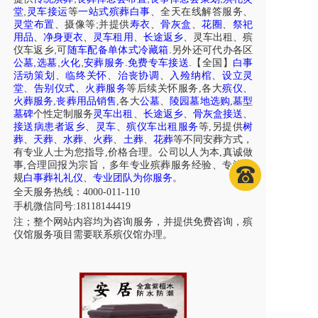
,
堂
灵车接运
等
一站式殡葬白事
、
全天在线解答服务
、
;
灵堂布置
、摄像等
并提供
寿衣
、
骨灰盒
、
花圈
、
祭祀
用品
、
净身更衣
、
灵车租用
、
长途返乡
、
灵车出租
、
殡
,
.
仪车
返乡
可
随车配备单体式冷藏箱
另外还可代办各区
,
,
,
.
.
公墓
选墓
火化
安葬服务
免费专车接送
【全国】
白事
活动策划
、
临终关怀
、
治丧协调
、
入殓纳棺
、
设立灵
堂
、
告别仪式
、
火葬服务
等后续关怀服务,各大
殡仪
、
火葬服务
,
丧葬用品销售
,各大
公墓
、
陵园墓地选购
,
墓型
墓碑
个性定制服务
灵车出租
、
长途返乡
、
骨灰盒接送
、
接送病患者返乡
、
灵车
、
殡仪车出租服务
等,另提供
树
葬
、
天葬
、
水葬
、
火葬
、
土葬
、
花葬
等不同安葬方式，
有专业人士为您指导,价格合理。公司以人为本,真诚做
事,合理回报为宗旨，多年专业殡葬服务经验、专注正
规
白事葬礼礼仪
、
专业团队为你服务
。
全天服务热线：4000-011-110
手机微信同号:18118144419
注；整个网站内容均为咨询服务，并提供免费咨询，殡
仪馆服务项目需要联系殡仪馆办理。