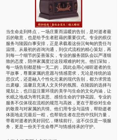
当生命走到终点，一场庄重而温暖的告别，是对逝者最
后的敬意，也是给予生者慰藉的重要仪式。专业的殡仪
服务与陵园白事安排，正是承载着这份沉甸甸的责任与
温情。从最初的咨询沟通，到仪式流程的精心策划，再
到每一个细节的妥善落实，专业的服务团队会以严谨细
致的态度，陪伴家属度过这段艰难的时光。他们深知，
每一场告别都是独一无二的，因此会用心倾听逝者的生
平故事，尊重家属的意愿与情感需求，无论是传统的追
思仪式，还是融入个性化元素的现代告别，都力求营造
出肃穆、温馨且充满人文关怀的氛围。在陵园的选择与
规划上，也日益注重环境的美学与生命的文化内涵，让
长眠之地成为寄托哀思、感悟生命的宁静花园。专业的
服务不仅体现在流程的规范与高效，更在于那份对生命
的敬畏与对家属的共情。他们用专业与温情，帮助逝者
体面地走完最后一程，也帮助生者在悲伤中找到力量，
带着对逝者的美好回忆，继续前行。这不仅仅是一项服
务，更是一份关于生命尊严与情感传承的守护。