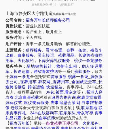
发布日期:2026-05-10
访问数量:37
上海市
静安区大宁路街道
殡葬丧葬用骨灰盒
公司名称：
福寿万年长殡葬服务公司
资质认证
：营业执照认证
服务理念
：客户至上，服务至上
服务时间
：全天在线
用户评价
：丧事一条龙服务
顺畅，解答耐心细致。
主营服务
：
殡葬服务
、
灵堂布置
、
丧葬一条龙
、
殡仪车
出租
、
白事服务
、
灵车接运
、
殡葬用品
、
长途跨省殡葬
用车
、
火化预约
，
下葬安葬礼仪服务
，
殡仪一条龙服务
服务特色
：
墓地销售转让
，
救护车出租
，
病人转运用
车
，
长途运输
，
跨省骨灰护送
等一系列
殡葬服务
，致力
于
殡葬一条龙
全包托管式
管家服务
.
殡葬一条龙
_
殡仪服
务公司
_
丧葬用车
-
葬花网
_
丧葬用车
_
全国就近派车
_
长
24H
途跨省接送
_
跨省运输
_
快速稳达
、
丧事葬礼
、
在线
,
,
,
咨询
、
殡葬
用品销售
（
寿衣
被面
骨灰盒
等）
帮老人穿
,
,
,
寿衣
北京白事殡葬
对逝者
追思告别咨询
家庭灵堂布置
,
,
,
殡葬仪式
殡仪丧葬服务
丧事追思会策划
白事跟拍录
,
,
,
像
迁坟
等
全天
专业丧葬白事服务
各项手续
联系墓地
联
24H
,
,
,
系丧事葬礼
、
在线咨询车
联系乐队
骨灰寄存
丧事
,
.
礼品花圈
专业主持
白事殡葬
对逝者追思告别等
【
福寿万年长
】
承接
一条龙殡葬正规公司
、
火化服务
、
,
,
,
提供
传统殡葬
丧葬悼念会布置
丧事悼念会策划
殡礼灵