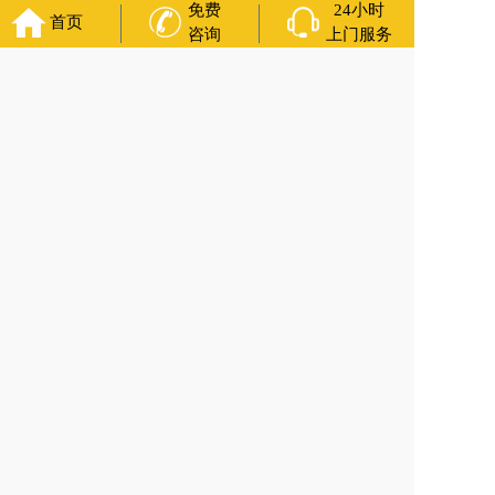
滨道里区丧葬用品
西宁城东区白事服务
潍坊奎文区殡仪馆服
免费
24小时
首页
务
乳山寿衣店铺
杭州上城区灵堂布置
沈阳浑南区殡葬平台
中
咨询
上门服务
国墓地网
中国非急救转运网
网站建设
中国殡葬一条龙网
中国
救护车网
葬花店
葬花服务网
福寿万年长
官方公众号
400-000-1116
各城市均有服务人员上门服务
24小时上门服务
Copyright 2025 上海福寿万年长 All Rights Reserved.全站内容
均为咨询服务，遗体转运接送业务须联系当地殡仪馆咨询.
备案号：沪ICP备2022022033号-15
网站建设
：
上往建站