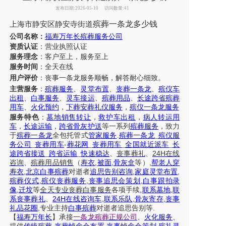
发布日期:2026-05-10
访问数量:41
殡葬一条龙多少钱
上海市
静安区静安寺街道
公司名称：
福寿万年长殡葬服务公司
资质认证
：营业执照认证
服务理念
：客户至上，服务至上
服务时间
：全天在线
用户评价
：丧事一条龙服务
顺畅，解答耐心细致。
主营服务
：
殡葬服务
、
灵堂布置
、
丧葬一条龙
、
殡仪车
出租
、
白事服务
、
灵车接运
、
殡葬用品
、
长途跨省殡葬
用车
、
火化预约
，
下葬安葬礼仪服务
，
殡仪一条龙服务
服务特色
：
墓地销售转让
，
救护车出租
，
病人转运用
车
，
长途运输
，
跨省骨灰护送
等一系列
殡葬服务
，致力
于
殡葬一条龙
全包托管式
管家服务
.
殡葬一条龙
_
殡仪服
务公司
_
丧葬用车
-
葬花网
_
丧葬用车
_
全国就近派车
_
长
24H
途跨省接送
_
跨省运输
_
快速稳达
、
丧事葬礼
、
在线
,
,
,
咨询
、
殡葬
用品销售
（
寿衣
被面
骨灰盒
等）
帮老人穿
,
,
,
寿衣
北京白事殡葬
对逝者
追思告别咨询
家庭灵堂布置
,
,
,
殡葬仪式
殡仪丧葬服务
丧事追思会策划
白事跟拍录
,
,
,
像
迁坟
等
全天
专业丧葬白事服务
各项手续
联系墓地
联
24H
,
,
,
系丧事葬礼
、
在线咨询车
联系乐队
骨灰寄存
丧事
,
.
礼品花圈
专业主持
白事殡葬
对逝者追思告别等
【
福寿万年长
】
承接
一条龙殡葬正规公司
、
火化服务
、