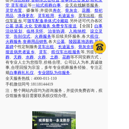
,
,
,
提供
传统殡葬
丧葬悼念会布置
丧事悼念会策划
殡礼灵
,
堂
灵车接运
等
一站式殡葬白事
、
全天在线解答服务
、
;
灵堂布置
、摄像等
并提供
寿衣
、
骨灰盒
、
花圈
、
祭祀
用品
、
净身更衣
、
灵车租用
、
长途返乡
、
灵车出租
、
殡
,
.
仪车
返乡
可
随车配备单体式冷藏箱
另外还可代办各区
,
,
,
.
.
公墓
选墓
火化
安葬服务
免费专车接送
【全国】
白事
活动策划
、
临终关怀
、
治丧协调
、
入殓纳棺
、
设立灵
堂
、
告别仪式
、
火葬服务
等后续关怀服务
,各大
殡仪
、
火葬服务
,
丧葬用品销售
,各大
公墓
、
陵园墓地选购
,
墓型
墓碑
个性定制服务
灵车出租
、
长途返乡
、
骨灰盒接送
、
接送病患者返乡
、
灵车
、
殡仪车出租服务
等
,另提供
树
葬
、
天葬
、
水葬
、
火葬
、
土葬
、
花葬
等不同安葬方式，
有专业人士为您指导,价格合理。公司以人为本,真诚做
事,合理回报为宗旨，多年专业殡葬服务经验、专注正
规
白事葬礼礼仪
、
专业团队为你服务
。
全天服务热线：
4000-011-110
手机微信同号
:18118144419
注；整个网站内容均为咨询服务，并提供免费咨询，殡
仪馆服务项目需要联系殡仪馆办理。