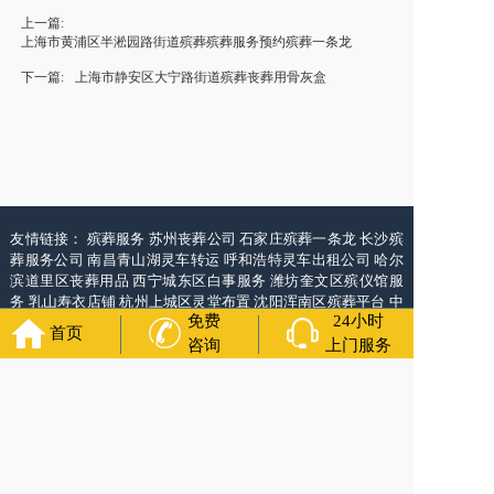
上一篇:
上海市黄浦区半淞园路街道殡葬殡葬服务预约殡葬一条龙
下一篇:
上海市静安区大宁路街道殡葬丧葬用骨灰盒
友情链接：
殡葬服务
苏州丧葬公司
石家庄殡葬一条龙
长沙殡
葬服务公司
南昌青山湖灵车转运
呼和浩特灵车出租公司
哈尔
滨道里区丧葬用品
西宁城东区白事服务
潍坊奎文区殡仪馆服
务
乳山寿衣店铺
杭州上城区灵堂布置
沈阳浑南区殡葬平台
中
免费
24小时
国墓地网
中国非急救转运网
网站建设
中国殡葬一条龙网
中国
首页
救护车网
葬花店
葬花服务网
咨询
上门服务
福寿万年长