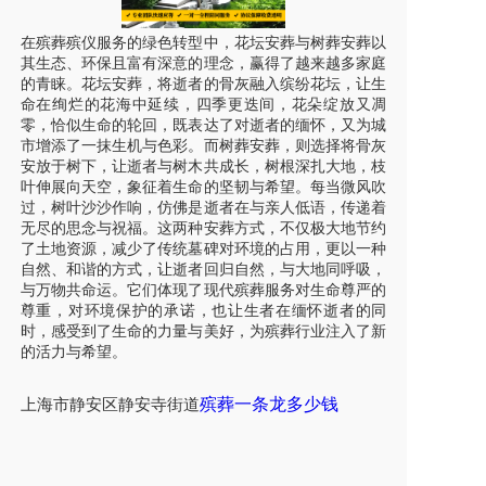
在殡葬殡仪服务的绿色转型中，花坛安葬与树葬安葬以
其生态、环保且富有深意的理念，赢得了越来越多家庭
的青睐。花坛安葬，将逝者的骨灰融入缤纷花坛，让生
命在绚烂的花海中延续，四季更迭间，花朵绽放又凋
零，恰似生命的轮回，既表达了对逝者的缅怀，又为城
市增添了一抹生机与色彩。而树葬安葬，则选择将骨灰
安放于树下，让逝者与树木共成长，树根深扎大地，枝
叶伸展向天空，象征着生命的坚韧与希望。每当微风吹
过，树叶沙沙作响，仿佛是逝者在与亲人低语，传递着
无尽的思念与祝福。这两种安葬方式，不仅极大地节约
了土地资源，减少了传统墓碑对环境的占用，更以一种
自然、和谐的方式，让逝者回归自然，与大地同呼吸，
与万物共命运。它们体现了现代殡葬服务对生命尊严的
尊重，对环境保护的承诺，也让生者在缅怀逝者的同
时，感受到了生命的力量与美好，为殡葬行业注入了新
的活力与希望。
殡葬一条龙多少钱
上海市
静安区静安寺街道