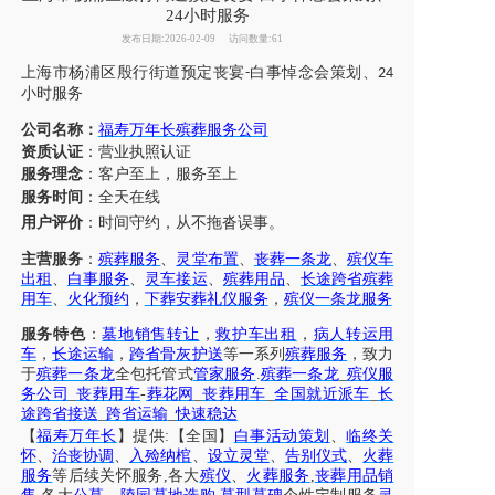
24小时服务
发布日期:2026-02-09
访问数量:61
上海市
杨浦区
殷行街道
预定丧宴
白事悼念会策划、
-
24
小时服务
公司名称：
福寿万年长殡葬服务公司
资质认证
：营业执照认证
服务理念
：客户至上，服务至上
服务时间
：全天在线
用户评价
：
时间守约，从不拖沓误事。
主营服务
：
殡葬服务
、
灵堂布置
、
丧葬一条龙
、
殡仪车
出租
、
白事服务
、
灵车接运
、
殡葬用品
、
长途跨省殡葬
用车
、
火化预约
，
下葬安葬礼仪服务
，
殡仪一条龙服务
服务特色
：
墓地销售转让
，
救护车出租
，
病人转运用
车
，
长途运输
，
跨省骨灰护送
等一系列
殡葬服务
，致力
于
殡葬一条龙
全包托管式
管家服务
.
殡葬一条龙
_
殡仪服
务公司
_
丧葬用车
-
葬花网
_
丧葬用车
_
全国就近派车
_
长
途跨省接送
_
跨省运输
_
快速稳达
【
福寿万年长
】提供:【全国】
白事活动策划
、
临终关
怀
、
治丧协调
、
入殓纳棺
、
设立灵堂
、
告别仪式
、
火葬
服务
等后续关怀服务,各大
殡仪
、
火葬服务
,
丧葬用品销