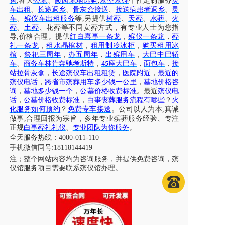
售
,各大
公墓
、
陵园墓地选购
,
墓型墓碑
个性定制服务
灵
车出租
、
长途返乡
、
骨灰盒接送
、
接送病患者返乡
、
灵
车
、
殡仪车出租服务
等,另提供
树葬
、
天葬
、
水葬
、
火
葬
、
土葬
、花葬等不同安葬方式，有专业人士为您指
导,价格合理。提供
红白喜事一条龙
，
殡仪一条龙
，
葬
礼一条龙
，
租水晶棺材
，
租用制冷冰柜
，
购买租用冰
棺
，
祭祀三周年
，
办五周年
，
出殡用车
，
大巴中巴轿
车
、
商务车林肯奔驰考斯特
，
座大巴车
，
面包车
，
接
45
站拉骨灰盒
，
长途殡仪车出租租赁
，
医院附近
，
最近的
殡仪电话
，
跨省市殡葬用车多少钱一公里
，
墓地价格咨
询
，
墓地多少钱一个
，
公墓价格收费标准
。最近
殡仪电
话
，
公墓价格收费标准
，
白事丧葬服务流程有哪些
？
火
化服务如何预约
？
免费专车接送
。公司以人为本,真诚
做事,合理回报为宗旨，多年专业殡葬服务经验、专注
正规
白事葬礼礼仪
、
专业团队为你服务
。
全天服务热线
：4000-011-110
手机微信同号:18118144419
注；
整个网站内容均为咨询服务，并提供免费咨询，殡
仪馆服务项目需要联系殡仪馆办理
。