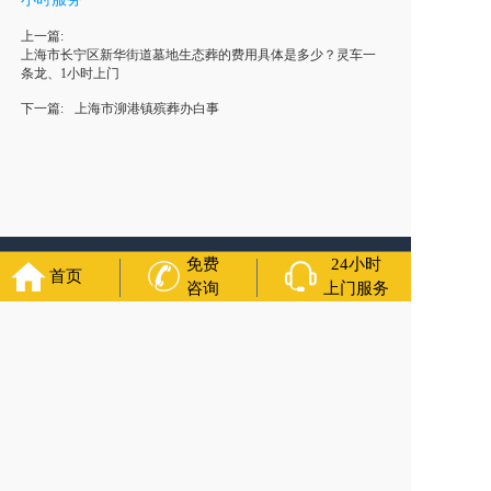
上一篇:
上海市长宁区新华街道墓地生态葬的费用具体是多少？灵车一
条龙、1小时上门
下一篇:
上海市泖港镇殡葬办白事
免费
24小时
友情链接：
殡葬服务
苏州丧葬公司
石家庄殡葬一条龙
长沙殡
首页
咨询
上门服务
葬服务公司
南昌青山湖灵车转运
呼和浩特灵车出租公司
哈尔
滨道里区丧葬用品
西宁城东区白事服务
潍坊奎文区殡仪馆服
务
乳山寿衣店铺
杭州上城区灵堂布置
沈阳浑南区殡葬平台
中
国墓地网
中国非急救转运网
网站建设
中国殡葬一条龙网
中国
救护车网
葬花店
葬花服务网