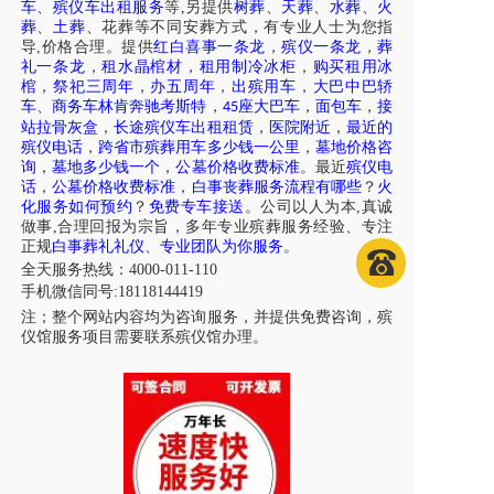
车
、
殡仪车出租服务
等,另提供
树葬
、
天葬
、
水葬
、
火
葬
、
土葬
、花葬等不同安葬方式，有专业人士为您指
导,价格合理。提供
红白喜事一条龙
，
殡仪一条龙
，
葬
礼一条龙
，
租水晶棺材
，
租用制冷冰柜
，
购买租用冰
棺
，
祭祀三周年
，
办五周年
，
出殡用车
，
大巴中巴轿
车
、
商务车林肯奔驰考斯特
，
座大巴车
，
面包车
，
接
45
站拉骨灰盒
，
长途殡仪车出租租赁
，
医院附近
，
最近的
殡仪电话
，
跨省市殡葬用车多少钱一公里
，
墓地价格咨
询
，
墓地多少钱一个
，
公墓价格收费标准
。最近
殡仪电
话
，
公墓价格收费标准
，
白事丧葬服务流程有哪些
？
火
化服务如何预约
？
免费专车接送
。公司以人为本,真诚
做事,合理回报为宗旨，多年专业殡葬服务经验、专注
正规
白事葬礼礼仪
、
专业团队为你服务
。
全天服务热线
：4000-011-110
手机微信同号:18118144419
注；
整个网站内容均为咨询服务，并提供免费咨询，殡
仪馆服务项目需要联系殡仪馆办理
。