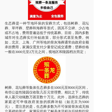
生态葬是一种节地环保的安葬方式，包括树葬、花坛
葬、草坪葬、壁葬和海葬等形式，因其不立碑、少占地
或不占地，费用普遍远低于传统墓葬。目前，国内多数
城市对生态葬实行补贴政策，部分形式甚至免费。例
如，北京、上海、广州等地的骨灰海葬通常由政府全额
承担费用，家属仅需支付少量登记或交通费；壁葬价格
一般在
元至
万元之间，视地区和陵园档次而定；
3000
2
树葬、花坛葬等集体生态葬多在
元至
元区间，
1000
8000
有些公益性陵园仅收取几百元管理费。相比之下，传统
单人墓穴动辄数万甚至数十万元。此外，选择生态葬的
家庭还可申领政府发放的殡葬补贴（如北京为
5000
元）。需注意的是，生态葬多数为不可保留骨灰或无独
立墓碑的形式，家属应提前了解具体流程与后续祭扫安