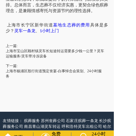
排。总体而言，生态葬不仅经济实惠，更契合绿色殡葬
理念，是兼顾情感寄托与资源节约的理性选择。
上海市
长宁区新华街道
墓地生态葬的费用
具体是多
少？
灵车
一条龙
、
小时上门
1
上一篇:
上海市宝山区顾村镇灵车长短途转运需要多少钱一公里？灵车
运输服务/灵车带冷冻设备
下一篇:
上海市杨浦区殷行街道预定丧宴-白事悼念会策划、24小时服
务
友情链接：
殡葬服务
苏州丧葬公司
石家庄殡葬一条龙
长沙殡
葬服务公司
南昌青山湖灵车转运
呼和浩特灵车出租公司
哈尔
滨道里区丧葬用品
西宁城东区白事服务
潍坊奎文区殡仪馆服
免费
24小时