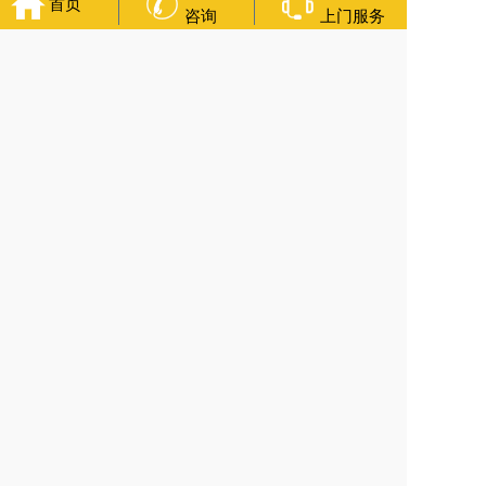
首页
务
乳山寿衣店铺
杭州上城区灵堂布置
沈阳浑南区殡葬平台
中
咨询
上门服务
国墓地网
中国非急救转运网
网站建设
中国殡葬一条龙网
中国
救护车网
葬花店
葬花服务网
福寿万年长
官方公众号
400-000-1116
各城市均有服务人员上门服务
24小时上门服务
Copyright 2025 上海福寿万年长 All Rights Reserved.全站内容
均为咨询服务，遗体转运接送业务须联系当地殡仪馆咨询.
备案号：沪ICP备2022022033号-15
网站建设
：
上往建站