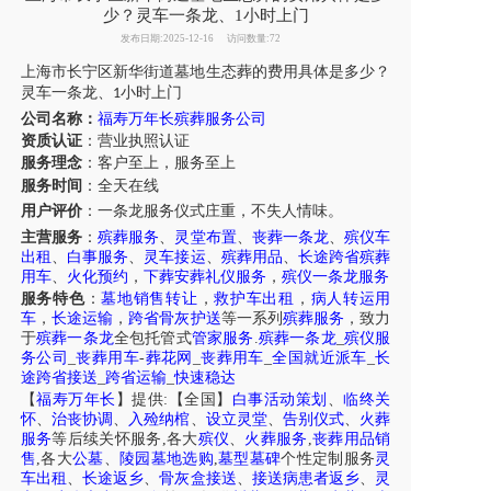
少？灵车一条龙、1小时上门
发布日期:2025-12-16
访问数量:72
上海市
长宁区新华街道
墓地生态葬的费用具体是多少？
灵车
一条龙
、
小时上门
1
公司名称：
福寿万年长殡葬服务公司
资质认证
：营业执照认证
服务理念
：客户至上，服务至上
服务时间
：全天在线
用户评价
：
一条龙服务仪式庄重，不失人情味。
主营服务
：
殡葬服务
、
灵堂布置
、
丧葬一条龙
、
殡仪车
出租
、
白事服务
、
灵车接运
、
殡葬用品
、
长途跨省殡葬
用车
、
火化预约
，
下葬安葬礼仪服务
，
殡仪一条龙服务
服务特色
：
墓地销售转让
，
救护车出租
，
病人转运用
车
，
长途运输
，
跨省骨灰护送
等一系列
殡葬服务
，致力
于
殡葬一条龙
全包托管式
管家服务
.
殡葬一条龙
_
殡仪服
务公司
_
丧葬用车
-
葬花网
_
丧葬用车
_
全国就近派车
_
长
途跨省接送
_
跨省运输
_
快速稳达
【
福寿万年长
】提供:【全国】
白事活动策划
、
临终关
怀
、
治丧协调
、
入殓纳棺
、
设立灵堂
、
告别仪式
、
火葬
服务
等后续关怀服务,各大
殡仪
、
火葬服务
,
丧葬用品销
售
,各大
公墓
、
陵园墓地选购
,
墓型墓碑
个性定制服务
灵
车出租
、
长途返乡
、
骨灰盒接送
、
接送病患者返乡
、
灵