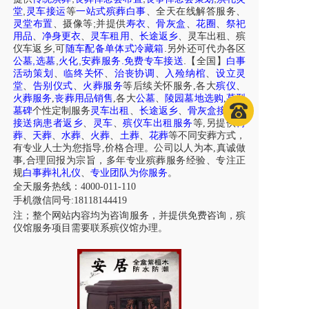
,
堂
灵车接运
等
一站式殡葬白事
、
全天在线解答服务
、
;
灵堂布置
、摄像等
并提供
寿衣
、
骨灰盒
、
花圈
、
祭祀
用品
、
净身更衣
、
灵车租用
、
长途返乡
、
灵车出租
、
殡
,
.
仪车
返乡
可
随车配备单体式冷藏箱
另外还可代办各区
,
,
,
.
.
公墓
选墓
火化
安葬服务
免费专车接送
【全国】
白事
活动策划
、
临终关怀
、
治丧协调
、
入殓纳棺
、
设立灵
堂
、
告别仪式
、
火葬服务
等后续关怀服务,各大
殡仪
、
火葬服务
,
丧葬用品销售
,各大
公墓
、
陵园墓地选购
,
墓型
墓碑
个性定制服务
灵车出租
、
长途返乡
、
骨灰盒接送
、
接送病患者返乡
、
灵车
、
殡仪车出租服务
等,另提供
树
葬
、
天葬
、
水葬
、
火葬
、
土葬
、
花葬
等不同安葬方式，
有专业人士为您指导,价格合理。公司以人为本,真诚做
事,合理回报为宗旨，多年专业殡葬服务经验、专注正
规
白事葬礼礼仪
、
专业团队为你服务
。
全天服务热线：4000-011-110
手机微信同号:18118144419
注；整个网站内容均为咨询服务，并提供免费咨询，殡
仪馆服务项目需要联系殡仪馆办理。