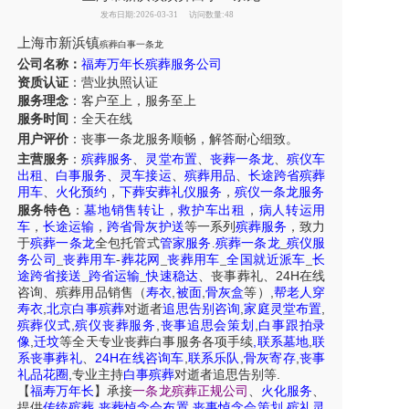
发布日期:2026-03-31
访问数量:48
上海市
新浜镇
殡葬白事一条龙
公司名称：
福寿万年长殡葬服务公司
资质认证
：营业执照认证
服务理念
：客户至上，服务至上
服务时间
：全天在线
用户评价
：丧事一条龙服务
顺畅，解答耐心细致。
主营服务
：
殡葬服务
、
灵堂布置
、
丧葬一条龙
、
殡仪车
出租
、
白事服务
、
灵车接运
、
殡葬用品
、
长途跨省殡葬
用车
、
火化预约
，
下葬安葬礼仪服务
，
殡仪一条龙服务
服务特色
：
墓地销售转让
，
救护车出租
，
病人转运用
车
，
长途运输
，
跨省骨灰护送
等一系列
殡葬服务
，致力
于
殡葬一条龙
全包托管式
管家服务
.
殡葬一条龙
_
殡仪服
务公司
_
丧葬用车
-
葬花网
_
丧葬用车
_
全国就近派车
_
长
24H
途跨省接送
_
跨省运输
_
快速稳达
、
丧事葬礼
、
在线
,
,
,
咨询
、
殡葬
用品销售
（
寿衣
被面
骨灰盒
等）
帮老人穿
,
,
,
寿衣
北京白事殡葬
对逝者
追思告别咨询
家庭灵堂布置
,
,
,
殡葬仪式
殡仪丧葬服务
丧事追思会策划
白事跟拍录
,
,
,
像
迁坟
等
全天
专业丧葬白事服务
各项手续
联系墓地
联
24H
,
,
,
系丧事葬礼
、
在线咨询车
联系乐队
骨灰寄存
丧事
,
.
礼品花圈
专业主持
白事殡葬
对逝者追思告别等
【
福寿万年长
】
承接
一条龙殡葬正规公司
、
火化服务
、
,
,
,
提供
传统殡葬
丧葬悼念会布置
丧事悼念会策划
殡礼灵