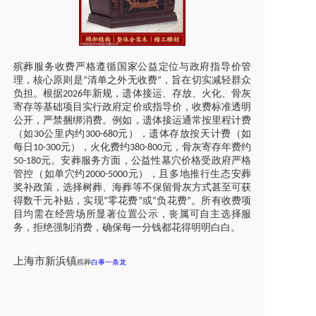
殡葬服务收费严格遵循国家公益定位与政府指导价管
理，核心原则是
清单之外无收费
，旨在切实减轻群众
“
”
负担。根据
年新规，遗体接运、存放、火化、骨灰
2026
寄存等基础项目实行政府定价或指导价，收费标准透明
公开，严禁捆绑消费。例如，遗体接运通常按里程计费
（如
公里内约
元），遗体存放按天计费（如
30
300-680
每日
元），火化费约
元，骨灰寄存年费约
10-300
380-800
元。安葬服务方面，公益性墓穴价格受政府严格
50-180
管控（如单穴约
元），且多地推行生态安葬
2000-5000
奖补政策，选择树葬、海葬等不保留骨灰方式甚至可获
得数千元补贴，实现
零花费
或
负花费
。所有收费项
“
”
“
”
目均需在经营场所显著位置公示，丧属可自主选择服
务，拒绝强制消费，确保每一分钱都花得明明白白。
上海市
新浜镇
殡葬
白事一条龙