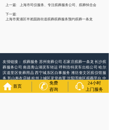
上一篇:
上海市司仪服务、专注殡葬服务公司、殡葬悼念会
下一篇:
上海市黄浦区半淞园路街道殡葬殡葬服务预约殡葬一条龙
友情链接：
殡葬服务
苏州丧葬公司
石家庄殡葬一条龙
长沙殡
葬服务公司
南昌青山湖灵车转运
呼和浩特灵车出租公司
哈尔
滨道里区丧葬用品
西宁城东区白事服务
潍坊奎文区殡仪馆服
务
乳山寿衣店铺
杭州上城区灵堂布置
沈阳浑南区殡葬平台
中
免费
24小时
国墓地网
中国非急救转运网
网站建设
中国殡葬一条龙网
中国
首页
救护车网
葬花店
葬花服务网
咨询
上门服务
福寿万年长
官方公众号