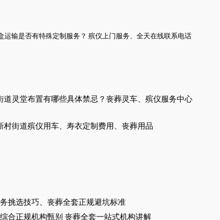
盒运输是否有特殊
定制服务
？
殡仪
上门服务
、
全天在线
联系
电话
街道灵堂布置有哪些具体禁忌？丧葬灵车、殡仪服务中心
新村街道殡仪用车、寿衣定制费用、丧葬用品
务挑选技巧、丧葬全套正规避坑标准
综合正规机构甄别 丧葬全套一站式机构讲解