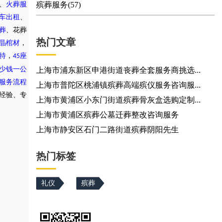
、
火葬服
殡葬服务(57)
车出租
、
葬
、花葬
热门文章
晶棺材
，
特
，
座
45
少钱一公
上海市浦东新区申港街道丧葬全套服务商挑选...
服务流程
上海市普陀区桃浦镇殡葬高端殡仪服务咨询服...
务经验、专
上海市黄浦区小东门街道殡葬骨灰盒选购定制...
上海市黄浦区殡葬公墓迁葬整改咨询服务
上海市静安区石门二路街道殡葬阴阳先生
热门标签
礼仪
殡葬