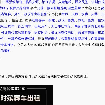
】
白事活动策划
、
临终关怀
、
治丧协调
、
入殓纳棺
、
设立灵堂
、
告别仪式
葬服务
,
丧葬用品销售
,各大
公墓
、
陵园墓地选购
,
墓型墓碑
个性定制服务
灵
患者返乡
、
灵车
、
殡仪车出租服务
等,另提供
树葬
、
天葬
、
水葬
、
火葬
、
土
指导,价格合理。提供
红白喜事一条龙
，
殡仪一条龙
，
葬礼一条龙
，
租水
祭祀三周年
，
办五周年
，
出殡用车
，
大巴中巴轿车
、
商务车林肯奔驰考斯
，
长途殡仪车出租租赁
，
医院附近
，
最近的殡仪电话
，
跨省市殡葬用车多
一个
，
公墓价格收费标准
。最近
殡仪电话
，
公墓价格收费标准
，
白事丧葬
费专车接送
。公司以人为本,真诚做事,合理回报为宗旨，多年专业殡葬服
为你服务
。
0
服务，并提供免费咨询，殡仪馆服务项目需要联系殡仪馆办理
。