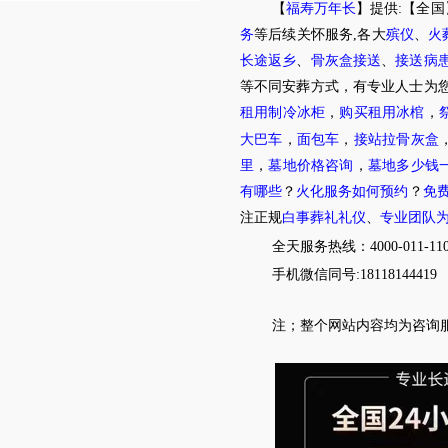
【
福寿万年长
】提供:【全国
务
等后续关怀服务,各大
殡仪
、
火
长途返乡
、
骨灰盒接送
、
接送病
等不同安葬方式，有专业人士为您
租用制冷冰柜
，
购买租用冰棺
，
大巴车
，
面包车
，
接站拉骨灰盒
里
，
墓地价格咨询
，
墓地多少钱
有哪些
？
火化服务如何预约
？
免
注正规
白事葬礼礼仪
、
专业团队
全天服务热线
：4000-011-11
手机微信同号:18118144419
注；
整个网站内容均为咨询