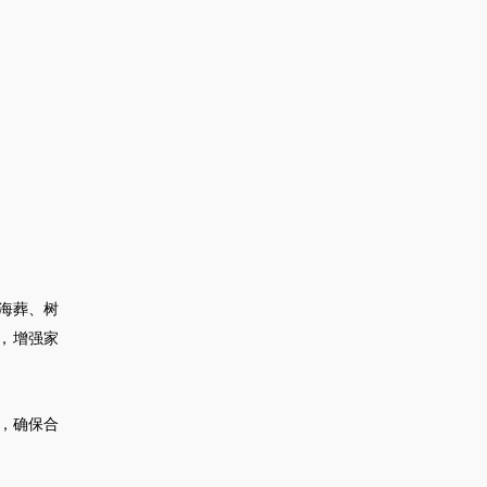
海葬、树
，增强家
，确保合