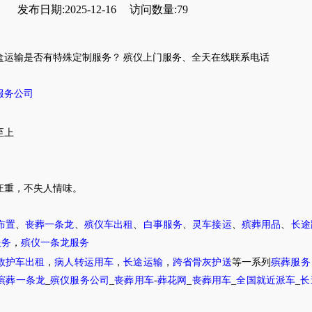
发布日期:2025-12-16
访问数量:79
盒运输是否有特殊定制服务？
殡仪
上门服务
、全天在线
联系
电话
服务公司
至上
庄重，不失人情味。
布置
、
丧葬一条龙
、
殡仪车出租
、
白事服务
、
灵车接运
、
殡葬用品
、
长途
服务
，
殡仪一条龙服务
救护车出租
，
病人转运用车
，
长途运输
，
跨省骨灰护送
等一系列
殡葬服务
殡葬一条龙
_
殡仪服务公司
_
丧葬用车
-
葬花网
_
丧葬用车
_
全国就近派车
_
长