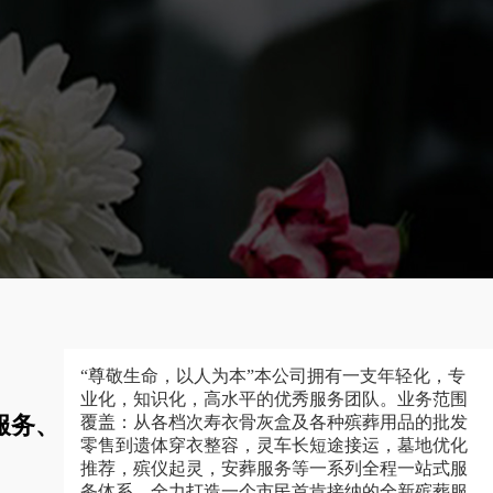
“尊敬生命，以人为本”本公司拥有一支年轻化，专
业化，知识化，高水平的优秀服务团队。业务范围
服务、
覆盖：从各档次寿衣骨灰盒及各种殡葬用品的批发
零售到遗体穿衣整容，灵车长短途接运，墓地优化
推荐，殡仪起灵，安葬服务等一系列全程一站式服
务体系，全力打造一个市民首肯接纳的全新殡葬服