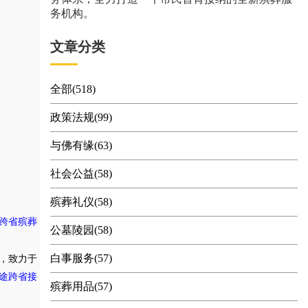
务机构。
文章分类
全部(518)
政策法规(99)
与佛有缘(63)
社会公益(58)
殡葬礼仪(58)
跨省殡葬
公墓陵园(58)
白事服务(57)
，致力于
途跨省接
殡葬用品(57)