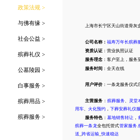
政策法规
>
与佛有缘
>
上海市
长宁区天山街道
骨灰
社会公益
>
公司名称：
福寿万年长殡葬
资质认证
：营业执照认证
殡葬礼仪
>
服务理念
：客户至上，服务
服务时间
：全天在线
公墓陵园
>
用户评价
：
一条龙服务仪式
白事服务
>
殡葬用品
>
主营服务
：
殡葬服务
、
灵堂
用车
、
火化预约
，
下葬安葬礼仪
殡葬服务
>
服务特色
：
墓地销售转让
，
殡葬一条龙
全包托管式
管家服务
.
送
_
跨省运输
_
快速稳达