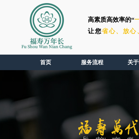
高素质高效率的“
让您
省心、
放心
福寿万年长
Fu Shou Wan Nian Chang
首页
服务流程
关于