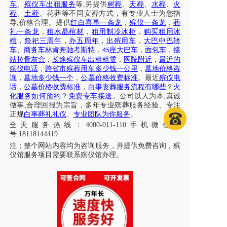
车
、
殡仪车出租服务
等
,另提供
树葬
、
天葬
、
水葬
、
火
葬
、
土葬
、花葬等不同安葬方式，有专业人士为您指
导
,价格合理。提供
红白喜事一条龙
，
殡仪一条龙
，
葬
礼一条龙
，
租水晶棺材
，
租用制冷冰柜
，
购买租用冰
棺
，
祭祀三周年
，
办五周年
，
出殡用车
，
大巴中巴轿
车
、
商务车林肯奔驰考斯特
，
座大巴车
，
面包车
，
接
45
站拉骨灰盒
，
长途殡仪车出租租赁
，
医院附近
，
最近的
殡仪电话
，
跨省市殡葬用车多少钱一公里
，
墓地价格咨
询
，
墓地多少钱一个
，
公墓价格收费标准
。最近
殡仪电
话
，
公墓价格收费标准
，
白事丧葬服务流程有哪些
？
火
化服务如何预约
？
免费专车接送
。公司以人为本
,真诚
做事,合理回报为宗旨，多年专业殡葬服务经验、专注
正规
白事葬礼礼仪
、
专业团队为你服务
。
全天服务热线
：
4000-011-110
手机微信同
号
:18118144419
注；
整个网站内容均为咨询服务，并提供免费咨询，殡
仪馆服务项目需要联系殡仪馆办理
。