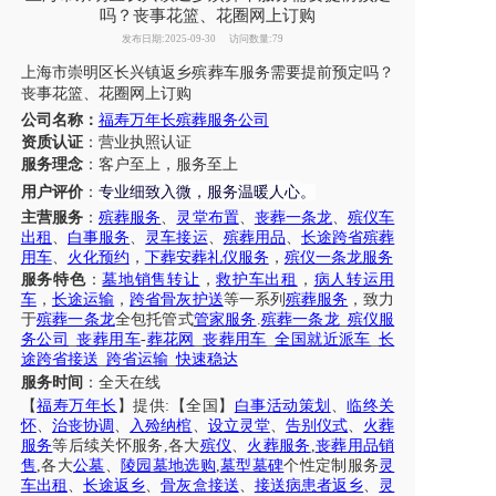
吗？丧事花篮、花圈网上订购
发布日期:2025-09-30
访问数量:79
上海市
崇明区
长兴镇
返乡殡葬车服务需要提前预定吗
？
丧事花篮
、
花圈网上订购
公司名称：
福寿万年长殡葬服务公司
资质认证
：营业执照认证
服务理念
：客户至上，服务至上
专业细致入微，服务温暖人心
用户评价
：
。
主营服务
：
殡葬服务
、
灵堂布置
、
丧葬一条龙
、
殡仪车
出租
、
白事服务
、
灵车接运
、
殡葬用品
、
长途跨省殡葬
用车
、
火化预约
，
下葬安葬礼仪服务
，
殡仪一条龙服务
服务特色
：
墓地销售转让
，
救护车出租
，
病人转运用
车
，
长途运输
，
跨省骨灰护送
等一系列
殡葬服务
，致力
于
殡葬一条龙
全包托管式
管家服务
.
殡葬一条龙
_
殡仪服
务公司
_
丧葬用车
-
葬花网
_
丧葬用车
_
全国就近派车
_
长
途跨省接送
_
跨省运输
_
快速稳达
服务时间
：全天在线
【
福寿万年长
】提供
:【全国】
白事活动策划
、
临终关
怀
、
治丧协调
、
入殓纳棺
、
设立灵堂
、
告别仪式
、
火葬
服务
等后续关怀服务
,各大
殡仪
、
火葬服务
,
丧葬用品销
售
,各大
公墓
、
陵园墓地选购
,
墓型墓碑
个性定制服务
灵
车出租
、
长途返乡
、
骨灰盒接送
、
接送病患者返乡
、
灵