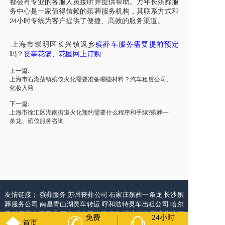
都会有专业的客服人员接听并提供帮助。万年长殡葬服
务中心是一家值得信赖的殡葬服务机构，其联系方式和
小时专线为客户提供了便捷、高效的服务渠道。
24
上海市
崇明区
长兴镇
返乡
殡葬车服务需要提前预定
吗
？
丧事花篮
、
花圈网上订购
上一篇:
上海市石湖荡镇殡仪火化需要准备哪些材料？汽车租赁公司、
化妆入殓
下一篇:
上海市徐汇区湖南街道火化预约需要什么程序和手续?殡葬一
条龙、殡仪服务咨询
友情链接：
殡葬服务
苏州丧葬公司
石家庄殡葬一条龙
长沙殡
葬服务公司
南昌青山湖灵车转运
呼和浩特灵车出租公司
哈尔
滨道里区丧葬用品
西宁城东区白事服务
潍坊奎文区殡仪馆服
免费
24小时
首页
务
乳山寿衣店铺
杭州上城区灵堂布置
沈阳浑南区殡葬平台
中