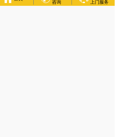
咨询
上门服务
国墓地网
中国非急救转运网
网站建设
中国殡葬一条龙网
中国
救护车网
葬花店
葬花服务网
福寿万年长
官方公众号
400-000-1116
各城市均有服务人员上门服务
24小时上门服务
Copyright 2025 上海福寿万年长 All Rights Reserved.全站内容
均为咨询服务，遗体转运接送业务须联系当地殡仪馆咨询.
备案号：沪ICP备2022022033号-15
网站建设
：
上往建站