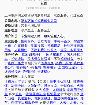
花圈
发布日期:2025-09-30
访问数量:85
上海市
崇明区
横沙乡
骨灰盒材质
、
殡仪服务、
代送花圈
公司名称：
福寿万年长殡葬服务公司
资质认证
：营业执照认证
服务理念
：客户至上，服务至上
专业细致入微，服务温暖人心
用户评价
：
。
主营服务
：
殡葬服务
、
灵堂布置
、
丧葬一条龙
、
殡仪车
出租
、
白事服务
、
灵车接运
、
殡葬用品
、
长途跨省殡葬
用车
、
火化预约
，
下葬安葬礼仪服务
，
殡仪一条龙服务
服务特色
：
墓地销售转让
，
救护车出租
，
病人转运用
车
，
长途运输
，
跨省骨灰护送
等一系列
殡葬服务
，致力
于
殡葬一条龙
全包托管式
管家服务
.
殡葬一条龙
_
殡仪服
务公司
_
丧葬用车
-
葬花网
_
丧葬用车
_
全国就近派车
_
长
途跨省接送
_
跨省运输
_
快速稳达
服务时间
：全天在线
【
福寿万年长
】提供
:【全国】
白事活动策划
、
临终关
怀
、
治丧协调
、
入殓纳棺
、
设立灵堂
、
告别仪式
、
火葬
服务
等后续关怀服务
,各大
殡仪
、
火葬服务
,
丧葬用品销
售
,各大
公墓
、
陵园墓地选购
,
墓型墓碑
个性定制服务
灵
车出租
、
长途返乡
、
骨灰盒接送
、
接送病患者返乡
、
灵
车
、
殡仪车出租服务
等
,另提供
树葬
、
天葬
、
水葬
、
火