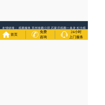
友情链接：
殡葬服务
苏州丧葬公司
石家庄殡葬一条龙
长沙殡
免费
24小时
葬服务公司
南昌青山湖灵车转运
呼和浩特灵车出租公司
哈尔
首页
滨道里区丧葬用品
西宁城东区白事服务
潍坊奎文区殡仪馆服
咨询
上门服务
务
乳山寿衣店铺
杭州上城区灵堂布置
沈阳浑南区殡葬平台
中
国墓地网
中国非急救转运网
网站建设
中国殡葬一条龙网
中国
救护车网
葬花店
葬花服务网
福寿万年长
官方公众号
400-000-1116
各城市均有服务人员上门服务