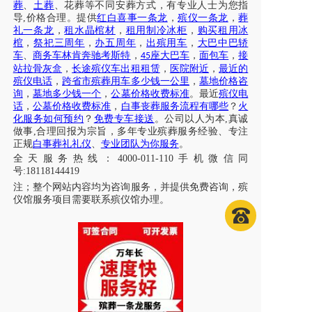
葬
、
土葬
、花葬等不同安葬方式，有专业人士为您指
导
,价格合理。提供
红白喜事一条龙
，
殡仪一条龙
，
葬
礼一条龙
，
租水晶棺材
，
租用制冷冰柜
，
购买租用冰
棺
，
祭祀三周年
，
办五周年
，
出殡用车
，
大巴中巴轿
车
、
商务车林肯奔驰考斯特
，
座大巴车
，
面包车
，
接
45
站拉骨灰盒
，
长途殡仪车出租租赁
，
医院附近
，
最近的
殡仪电话
，
跨省市殡葬用车多少钱一公里
，
墓地价格咨
询
，
墓地多少钱一个
，
公墓价格收费标准
。最近
殡仪电
话
，
公墓价格收费标准
，
白事丧葬服务流程有哪些
？
火
化服务如何预约
？
免费专车接送
。公司以人为本
,真诚
做事,合理回报为宗旨，多年专业殡葬服务经验、专注
正规
白事葬礼礼仪
、
专业团队为你服务
。
全天服务热线
：
4000-011-110
手机微信同
号
:18118144419
注；
整个网站内容均为咨询服务，并提供免费咨询，殡
仪馆服务项目需要联系殡仪馆办理
。