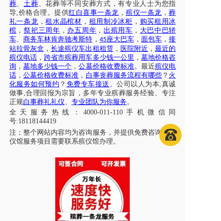
葬
、
土葬
、花葬等不同安葬方式，有专业人士为您指
导
,价格合理。提供
红白喜事一条龙
，
殡仪一条龙
，
葬
礼一条龙
，
租水晶棺材
，
租用制冷冰柜
，
购买租用冰
棺
，
祭祀三周年
，
办五周年
，
出殡用车
，
大巴中巴轿
车
、
商务车林肯奔驰考斯特
，
座大巴车
，
面包车
，
接
45
站拉骨灰盒
，
长途殡仪车出租租赁
，
医院附近
，
最近的
殡仪电话
，
跨省市殡葬用车多少钱一公里
，
墓地价格咨
询
，
墓地多少钱一个
，
公墓价格收费标准
。最近
殡仪电
话
，
公墓价格收费标准
，
白事丧葬服务流程有哪些
？
火
化服务如何预约
？
免费专车接送
。公司以人为本
,真诚
做事,合理回报为宗旨，多年专业殡葬服务经验、专注
正规
白事葬礼礼仪
、
专业团队为你服务
。
全天服务热线
：
4000-011-110
手机微信同
号
:18118144419
注；
整个网站内容均为咨询服务，并提供免费咨询，殡
仪馆服务项目需要联系殡仪馆办理
。