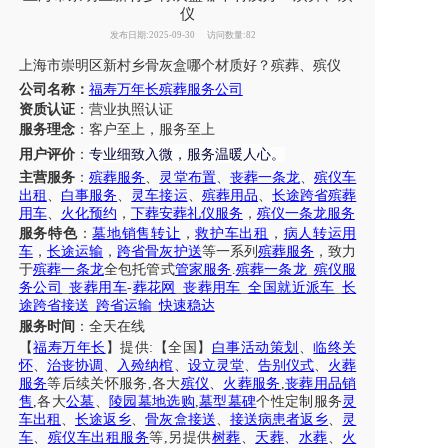
仪
发布日期:2025-09-30
访问数量:82
上海市
崇明区
新村乡
骨灰盒哪个材质好？
殡葬
、
殡仪
公司名称：
福寿万年长殡葬服务公司
资质认证
：营业执照认证
服务理念
：客户至上，服务至上
专业细致入微，服务温暖人心
用户评价
：
。
主营服务
：
殡葬服务
、
灵堂布置
、
丧葬一条龙
、
殡仪车
出租
、
白事服务
、
灵车接运
、
殡葬用品
、
长途跨省殡葬
用车
、
火化预约
，
下葬安葬礼仪服务
，
殡仪一条龙服务
服务特色
：
墓地销售转让
，
救护车出租
，
病人转运用
车
，
长途运输
，
跨省骨灰护送
等一系列
殡葬服务
，致力
于
殡葬一条龙
全包托管式
管家服务
.
殡葬一条龙
_
殡仪服
务公司
_
丧葬用车
-
葬花网
_
丧葬用车
_
全国就近派车
_
长
途跨省接送
_
跨省运输
_
快速稳达
服务时间
：全天在线
【
福寿万年长
】提供
:【全国】
白事活动策划
、
临终关
怀
、
治丧协调
、
入殓纳棺
、
设立灵堂
、
告别仪式
、
火葬
服务
等后续关怀服务
,各大
殡仪
、
火葬服务
,
丧葬用品销
售
,各大
公墓
、
陵园墓地选购
,
墓型墓碑
个性定制服务
灵
车出租
、
长途返乡
、
骨灰盒接送
、
接送病患者返乡
、
灵
车
、
殡仪车出租服务
等
,另提供
树葬
、
天葬
、
水葬
、
火