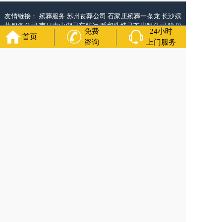
友情链接：
殡葬服务
苏州丧葬公司
石家庄殡葬一条龙
长沙殡
葬服务公司
南昌青山湖灵车转运
呼和浩特灵车出租公司
哈尔
免费
24小时
滨道里区丧葬用品
西宁城东区白事服务
潍坊奎文区殡仪馆服
首页
咨询
上门服务
务
乳山寿衣店铺
杭州上城区灵堂布置
沈阳浑南区殡葬平台
中
国墓地网
中国非急救转运网
网站建设
中国殡葬一条龙网
中国
救护车网
葬花店
葬花服务网
福寿万年长
官方公众号
400-000-1116
各城市均有服务人员上门服务
24小时上门服务
Copyright 2025 上海福寿万年长 All Rights Reserved.全站内容