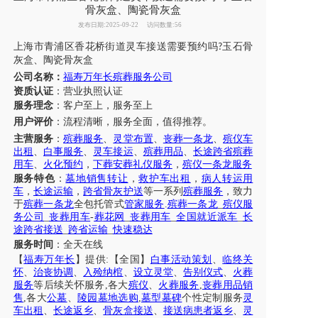
骨灰盒、陶瓷骨灰盒
发布日期:2025-09-22
访问数量:56
上海市
青浦区
香花桥街道
灵车
接送
需要预约吗
玉石骨
?
灰盒
、
陶瓷骨灰盒
公司名称：
福寿万年长殡葬服务公司
资质认证
：营业执照认证
服务理念
：客户至上，服务至上
用户评价
：
流程清晰，服务全面，值得推荐。
主营服务
：
殡葬服务
、
灵堂布置
、
丧葬一条龙
、
殡仪车
出租
、
白事服务
、
灵车接运
、
殡葬用品
、
长途跨省殡葬
用车
、
火化预约
，
下葬安葬礼仪服务
，
殡仪一条龙服务
服务特色
：
墓地销售转让
，
救护车出租
，
病人转运用
车
，
长途运输
，
跨省骨灰护送
等一系列
殡葬服务
，致力
于
殡葬一条龙
全包托管式
管家服务
.
殡葬一条龙
_
殡仪服
务公司
_
丧葬用车
-
葬花网
_
丧葬用车
_
全国就近派车
_
长
途跨省接送
_
跨省运输
_
快速稳达
服务时间
：全天在线
【
福寿万年长
】提供
:【全国】
白事活动策划
、
临终关
怀
、
治丧协调
、
入殓纳棺
、
设立灵堂
、
告别仪式
、
火葬
服务
等后续关怀服务
,各大
殡仪
、
火葬服务
,
丧葬用品销
售
,各大
公墓
、
陵园墓地选购
,
墓型墓碑
个性定制服务
灵
车出租
、
长途返乡
、
骨灰盒接送
、
接送病患者返乡
、
灵