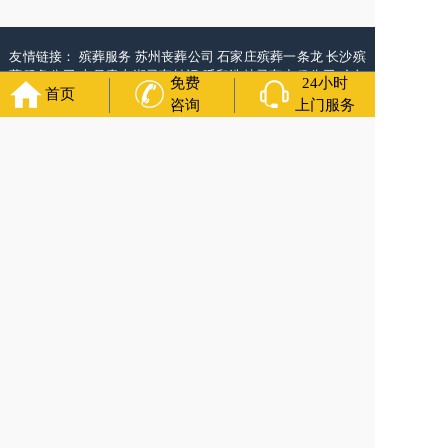
友情链接：
殡葬服务
苏州丧葬公司
石家庄殡葬一条龙
长沙殡
葬服务公司
南昌青山湖灵车转运
呼和浩特灵车出租公司
哈尔
免费
24小时
首页
滨道里区丧葬用品
西宁城东区白事服务
潍坊奎文区殡仪馆服
咨询
上门服务
务
乳山寿衣店铺
杭州上城区灵堂布置
沈阳浑南区殡葬平台
中
国墓地网
中国非急救转运网
网站建设
中国殡葬一条龙网
中国
救护车网
葬花店
葬花服务网
福寿万年长
官方公众号
400-000-1116
各城市均有服务人员上门服务
24小时上门服务