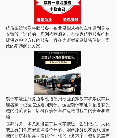
殡仪车
运送及丧葬服务一条龙是指从
殡仪车
接运到骨灰
安置等全过程的一系列殡葬服务。有多家殡葬服务机构
提供这种全方位的服务，旨在为逝者家庭提供便捷、高
效的殡葬解决方案。
殡仪车
运送服务通常包括使用专业的殡仪车将
殡仪车
从
逝者家中或医院运送到殡仪。这些殡仪车通常配备有先
进的冷藏设备，以确保
殡仪车
在运送过程中的安全和舒
适。
丧葬服务一条龙则涵盖了从
灵车接送
、告别仪式、火化
或土葬到骨灰安置等各个环节。殡葬服务机构会根据家
属的需求和预算，提供个性化的服务方案，包括灵堂布