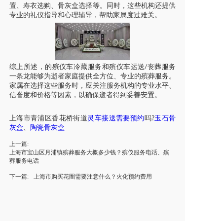
置、寿衣选购、骨灰盒选择等。同时，这些机构还提供
专业的礼仪指导和心理辅导，帮助家属度过难关。
综上所述，的
殡仪车
冷藏服务和
殡仪车
运送
丧葬服务
/
一条龙能够为逝者家庭提供全方位、专业的殡葬服务。
家属在选择这些服务时，应关注服务机构的专业水平、
信誉度和价格等因素，以确保逝者得到妥善安置。
上海市
青浦区
香花桥街道
灵车
接送
需要预约
吗
玉石骨
?
灰盒
、
陶瓷骨灰盒
上一篇:
上海市宝山区月浦镇殡葬服务大概多少钱？殡仪服务电话、殡
葬服务电话
下一篇:
上海市购买花圈需要注意什么？火化预约费用