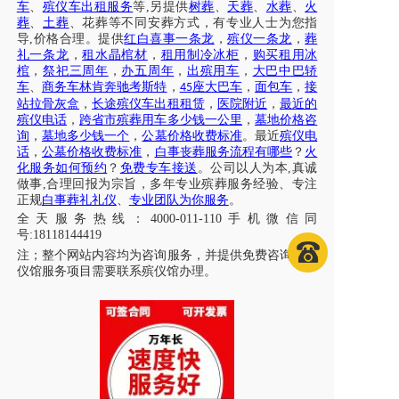
车
、
殡仪车出租服务
等
,另提供
树葬
、
天葬
、
水葬
、
火
葬
、
土葬
、花葬等不同安葬方式，有专业人士为您指
导
,价格合理。提供
红白喜事一条龙
，
殡仪一条龙
，
葬
礼一条龙
，
租水晶棺材
，
租用制冷冰柜
，
购买租用冰
棺
，
祭祀三周年
，
办五周年
，
出殡用车
，
大巴中巴轿
车
、
商务车林肯奔驰考斯特
，
座大巴车
，
面包车
，
接
45
站拉骨灰盒
，
长途殡仪车出租租赁
，
医院附近
，
最近的
殡仪电话
，
跨省市殡葬用车多少钱一公里
，
墓地价格咨
询
，
墓地多少钱一个
，
公墓价格收费标准
。最近
殡仪电
话
，
公墓价格收费标准
，
白事丧葬服务流程有哪些
？
火
化服务如何预约
？
免费专车接送
。公司以人为本
,真诚
做事,合理回报为宗旨，多年专业殡葬服务经验、专注
正规
白事葬礼礼仪
、
专业团队为你服务
。
全天服务热线
：
4000-011-110
手机微信同
号
:18118144419
注；
整个网站内容均为咨询服务，并提供免费咨询，殡
仪馆服务项目需要联系殡仪馆办理
。