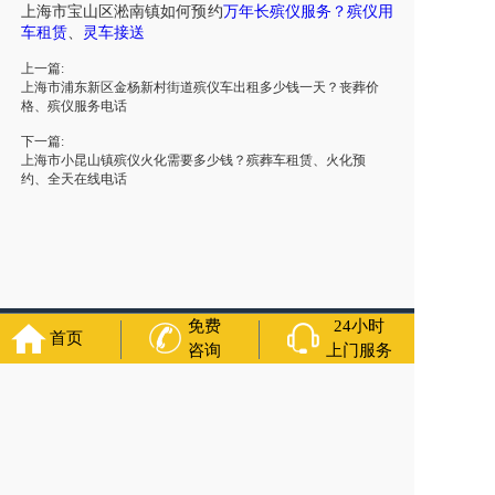
上海市
宝山区
淞南镇
如何预约
万年长殡仪服务
？
殡仪用
车租赁
、
灵车接送
上一篇:
上海市浦东新区金杨新村街道殡仪车出租多少钱一天？丧葬价
格、殡仪服务电话
下一篇:
上海市小昆山镇殡仪火化需要多少钱？殡葬车租赁、火化预
约、全天在线电话
免费
24小时
首页
友情链接：
殡葬服务
苏州丧葬公司
石家庄殡葬一条龙
长沙殡
咨询
上门服务
葬服务公司
南昌青山湖灵车转运
呼和浩特灵车出租公司
哈尔
滨道里区丧葬用品
西宁城东区白事服务
潍坊奎文区殡仪馆服
务
乳山寿衣店铺
杭州上城区灵堂布置
沈阳浑南区殡葬平台
中
国墓地网
中国非急救转运网
网站建设
中国殡葬一条龙网
中国
救护车网
葬花店
葬花服务网