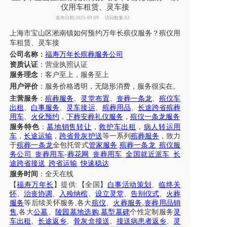
仪用车租赁、灵车接
发布日期:2025-09-09
访问数量:82
上海市
宝山区
淞南镇
如何预约万年长殡仪服务？
殡仪用
车租赁、灵车接
公司名称：
福寿万年长殡葬服务公司
资质认证
：营业执照认证
服务理念
：客户至上，服务至上
用户评价
：
服务
价格透明，无隐形消费，服务很实在。
主营服务
：
殡葬服务
、
灵堂布置
、
丧葬一条龙
、
殡仪车
出租
、
白事服务
、
灵车接运
、
殡葬用品
、
长途跨省殡葬
用车
、
火化预约
，
下葬安葬礼仪服务
，
殡仪一条龙服务
服务特色
：
墓地销售转让
，
救护车出租
，
病人转运用
车
，
长途运输
，
跨省骨灰护送
等一系列
殡葬服务
，致力
于
殡葬一条龙
全包托管式
管家服务
.
殡葬一条龙
_
殡仪服
务公司
_
丧葬用车
-
葬花网
_
丧葬用车
_
全国就近派车
_
长
途跨省接送
_
跨省运输
_
快速稳达
服务时间
：全天在线
【
福寿万年长
】提供
:【全国】
白事活动策划
、
临终关
怀
、
治丧协调
、
入殓纳棺
、
设立灵堂
、
告别仪式
、
火葬
服务
等后续关怀服务
,各大
殡仪
、
火葬服务
,
丧葬用品销
售
,各大
公墓
、
陵园墓地选购
,
墓型墓碑
个性定制服务
灵
车出租
、
长途返乡
、
骨灰盒接送
、
接送病患者返乡
、
灵