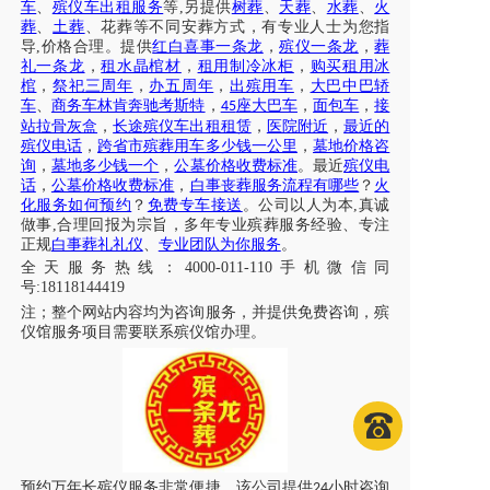
车
、
殡仪车出租服务
等
,另提供
树葬
、
天葬
、
水葬
、
火
葬
、
土葬
、花葬等不同安葬方式，有专业人士为您指
导
,价格合理。提供
红白喜事一条龙
，
殡仪一条龙
，
葬
礼一条龙
，
租水晶棺材
，
租用制冷冰柜
，
购买租用冰
棺
，
祭祀三周年
，
办五周年
，
出殡用车
，
大巴中巴轿
车
、
商务车林肯奔驰考斯特
，
座大巴车
，
面包车
，
接
45
站拉骨灰盒
，
长途殡仪车出租租赁
，
医院附近
，
最近的
殡仪电话
，
跨省市殡葬用车多少钱一公里
，
墓地价格咨
询
，
墓地多少钱一个
，
公墓价格收费标准
。最近
殡仪电
话
，
公墓价格收费标准
，
白事丧葬服务流程有哪些
？
火
化服务如何预约
？
免费专车接送
。公司以人为本
,真诚
做事,合理回报为宗旨，多年专业殡葬服务经验、专注
正规
白事葬礼礼仪
、
专业团队为你服务
。
全天服务热线
：
4000-011-110
手机微信同
号
:18118144419
注；
整个网站内容均为咨询服务，并提供免费咨询，殡
仪馆服务项目需要联系殡仪馆办理
。
预约万年长殡仪服务非常便捷，该公司提供
小时咨询
24