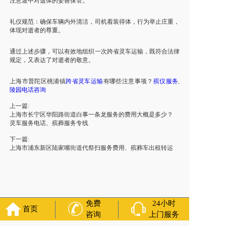
注意途中对遗体的妥善保管。
礼仪规范：确保车辆内外清洁，司机着装得体，行为举止庄重，
体现对逝者的尊重。
通过上述步骤，可以有效地组织一次跨省灵车运输，既符合法律
规定，又表达了对逝者的敬意。
上海市
普陀区
桃浦镇
跨省灵车运输
有哪些注意事项？
殡仪服务
,
陵园
电话咨询
上一篇:
上海市长宁区华阳路街道白事一条龙服务的费用大概是多少？
灵车服务电话、殡葬服务专线
下一篇:
上海市浦东新区陆家嘴街道代祭扫服务费用、殡葬车出租转运
免费
24小时
首页
咨询
上门服务
友情链接：
殡葬服务
苏州丧葬公司
石家庄殡葬一条龙
长沙殡