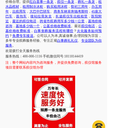
价格合理。提供
红白喜事一条龙
，
殡仪一条龙
，
葬礼一条龙
，
租
水晶棺材
，
租用制冷冰柜
，
购买租用冰棺
，
祭祀三周年
，
办五周
年
，
出殡用车
，
大巴中巴轿车
、
商务车林肯奔驰考斯特
，
座大
45
巴车
，
面包车
，
接站拉骨灰盒
，
长途殡仪车出租租赁
，
医院附
近
，
最近的殡仪电话
，
跨省市殡葬用车多少钱一公里
，
墓地价格
咨询
，
墓地多少钱一个
，
公墓价格收费标准
。最近
殡仪电话
，
公
墓价格收费标准
，
白事丧葬服务流程有哪些
？
火化服务如何预
约
？
免费专车接送
。公司以人为本
,真诚做事,合理回报为宗旨，
多年专业殡葬服务经验、专注正规
白事葬礼礼仪
、
专业团队为你
服务
。
欢迎拨打全天服务热线
服务热线：
400-000-1116 手机微信同号:18118144419
注；
整个网站内容均为咨询服务，并提供免费咨询，殡仪馆服务
项目需要联系殡仪馆办理