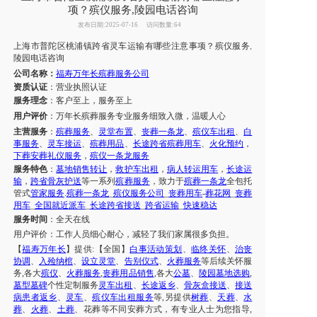
项？殡仪服务,陵园电话咨询
发布日期:2025-07-16
访问数量:64
上海市
普陀区
桃浦镇
跨省灵车运输有哪些注意事项？
殡仪服务
,
陵园
电话咨询
公司名称：
福寿万年长殡葬服务公司
资质认证
：营业执照认证
服务理念
：客户至上，服务至上
用户评价
：
万年长殡葬服务专业
服务
细致入微，温暖人心
主营服务
：
殡葬服务
、
灵堂布置
、
丧葬一条龙
、
殡仪车出租
、
白
事服务
、
灵车接运
、
殡葬用品
、
长途跨省殡葬用车
、
火化预约
，
下葬安葬礼仪服务
，
殡仪一条龙服务
服务特色
：
墓地销售转让
，
救护车出租
，
病人转运用车
，
长途运
输
，
跨省骨灰护送
等一系列
殡葬服务
，致力于
殡葬一条龙
全包托
管式
管家服务
.
殡葬一条龙
_
殡仪服务公司
_
丧葬用车
-
葬花网
_
丧葬
用车
_
全国就近派车
_
长途跨省接送
_
跨省运输
_
快速稳达
服务时间
：全天在线
用户评价：
工作人员细心耐心，减轻了我们家属很多负担。
【
福寿万年长
】提供
:【全国】
白事活动策划
、
临终关怀
、
治丧
协调
、
入殓纳棺
、
设立灵堂
、
告别仪式
、
火葬服务
等后续关怀服
务
,各大
殡仪
、
火葬服务
,
丧葬用品销售
,各大
公墓
、
陵园墓地选购
,
墓型墓碑
个性定制服务
灵车出租
、
长途返乡
、
骨灰盒接送
、
接送
病患者返乡
、
灵车
、
殡仪车出租服务
等
,另提供
树葬
、
天葬
、
水
葬
、
火葬
、
土葬
、花葬等不同安葬方式，有专业人士为您指导
,