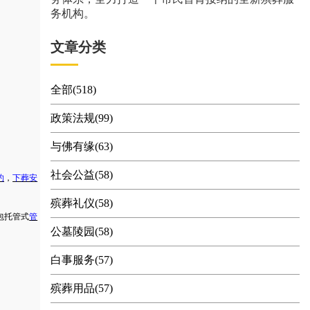
务机构。
文章分类
全部(518)
政策法规(99)
与佛有缘(63)
社会公益(58)
约
，
下葬安
殡葬礼仪(58)
包托管式
管
公墓陵园(58)
白事服务(57)
殡葬用品(57)