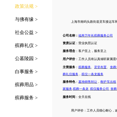
政策法规
>
与佛有缘
>
上海市
南码头路街道
灵车接运车
社会公益
>
公司名称：
福寿万年长殡葬服务公司
资质认证
：营业执照认证
殡葬礼仪
>
服务理念
：客户至上，服务至上
公墓陵园
>
用户评价
：工作人员有认真倾听家属需
主营服务
：
殡葬服务
、
灵堂布置
、
丧葬
白事服务
>
葬礼仪服务
，
殡仪一条龙服务
服务特色
：
墓地销售转让
，
救护车出租
殡葬用品
>
家服务
.
殡葬一条龙
_
殡仪服务公司
_
丧葬
殡葬服务
>
服务时间
：
全天在线
用户评价：
工作人员细心耐心，