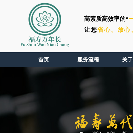
高素质高效率的“
让您
省心、
放心
福寿万年长
Fu Shou Wan Nian Chang
首页
服务流程
关于