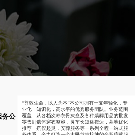
“尊敬生命，以人为本”本公司拥有一支年轻化，专
业化，知识化，高水平的优秀服务团队。业务范围
服务公
覆盖：从各档次寿衣骨灰盒及各种殡葬用品的批发
零售到遗体穿衣整容，灵车长短途接运，墓地优化
推荐，殡仪起灵，安葬服务等一系列全程一站式服
务体系，全力打造一个市民首肯接纳的全新殡葬服