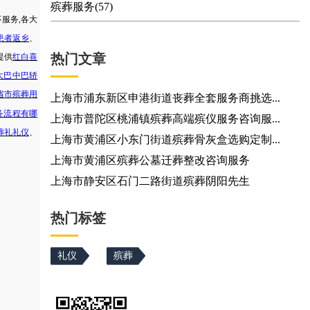
殡葬服务(57)
怀服务
,各大
患者返乡
、
热门文章
提供
红白喜
大巴中巴轿
省市
殡葬用
上海市浦东新区申港街道丧葬全套服务商挑选...
务流程有哪
上海市普陀区桃浦镇殡葬高端殡仪服务咨询服...
葬礼礼仪
、
上海市黄浦区小东门街道殡葬骨灰盒选购定制...
上海市黄浦区殡葬公墓迁葬整改咨询服务
上海市静安区石门二路街道殡葬阴阳先生
热门标签
礼仪
殡葬