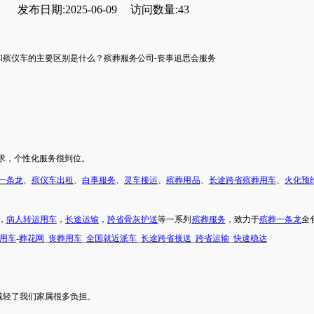
发布日期:2025-06-09
访问数量:43
和殡仪车的主要区别是什么
？
殡葬服务公司
丧事追思会服务
-
求，个性化服务很到位。
一条龙
、
殡仪车出租
、
白事服务
、
灵车接运
、
殡葬用品
、
长途跨省
殡葬用车
、
火化预
，
病人转运用车
，
长途运输
，
跨省骨灰护送
等一系列
殡葬服务
，致力于
殡葬一条龙
全
用车
-
葬花网
_
丧葬用车
_
全国就近派车
_
长途跨省接送
_
跨省运输
_
快速稳达
减轻了我们
家属
很多负担。