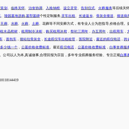
动策划
、
临终关怀
、
治丧协调
、
入殓纳棺
、
设立灵堂
、
告别仪式
、
火葬服务
等后续关
墓
、
陵园墓地选购
,
墓型墓碑
个性定制服务
,
灵车出租
、
长途返乡
、
骨灰盒接送
、
接送病
、
天葬
、
水葬
、
火葬
、
土葬
、
花葬
等不同安葬方式，有专业人士为您指导
,价格合理。
，
租水晶棺材
，
租用制冷冰柜
，
购买租用冰棺
，
祭祀三周年
，
办五周年
，
出殡用车
，
车
，
面包车
，
接站拉骨灰盒
，
长途殡仪车出租租赁
，
医院附近
，
最近的殡仪电话
，
跨
地多少钱一个
，
公墓价格收费标准
。最近
殡仪电话
，
公墓价格收费标准
，
白事丧葬服
。公司以人为本
,真诚做事,合理回报为宗旨，多年专业殡葬服务经验、专注正规
白事
8118144419