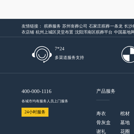
友情链接：
殡葬服务
苏州丧葬公司
石家庄殡葬一条龙
长沙
衣店铺
杭州上城区灵堂布置
沈阳浑南区殡葬平台
中国墓地
7*24
多渠道服务支持
400-000-1116
产品服务
——
各城市均有服务人员上门服务
24小时服务
寿衣
棺材
骨灰盒
墓地
谢礼
花圈