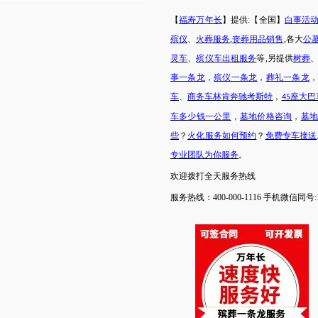
【
福寿万年长
】提供
:【全国】
白事活
殡仪
、
火葬服务
,
丧葬用品销售
,各大
公
灵车
、
殡仪车出租服务
等
,另提供
树葬
事一条龙
，
殡仪一条龙
，
葬礼一条龙
车
、
商务车林肯奔驰考斯特
，
座大巴
45
车
多少钱一公里
，
墓地价格咨询
，
墓
些
？
火化服务如何预约
？
免费专车接送
专业团队为你服务
。
欢迎拨打
全天
服务热线
服务热线：
400-000-1116 手机微信同号:1