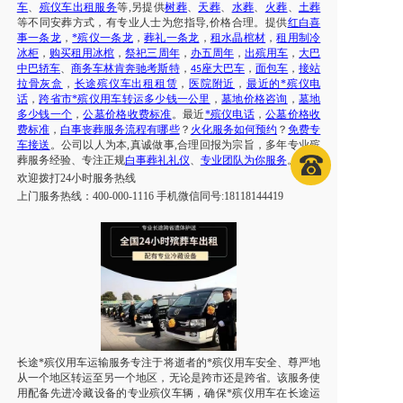
车
、
殡仪车出租服务
等
,另提供
树葬
、
天葬
、
水葬
、
火葬
、
土葬
等不同安葬方式，有专业人士为您指导
,价格合理。提供
红白喜
事一条龙
，
*殡仪一条龙
，
葬礼一条龙
，
租水晶棺材
，
租用制冷
冰柜
，
购买租用冰棺
，
祭祀三周年
，
办五周年
，
出殡用车
，
大巴
中巴轿车
、
商务车林肯奔驰考斯特
，
座大巴车
，
面包车
，
接站
45
拉骨灰盒
，
长途殡仪车出租租赁
，
医院附近
，
最近的*殡仪电
话
，
跨省市*殡仪用车转运多少钱一公里
，
墓地价格咨询
，
墓地
多少钱一个
，
公墓价格收费标准
。最近
*殡仪电话
，
公墓价格收
费标准
，
白事丧葬服务流程有哪些
？
火化服务如何预约
？
免费专
车接送
。公司以人为本
,真诚做事,合理回报为宗旨，多年专业殡
葬服务经验、专注正规
白事葬礼礼仪
、
专业团队为你服务
。
欢迎拨打
24小时服务热线
上门服务热线：
400-000-1116 手机微信同号:18118144419
长途*殡仪用车运输服务专注于将逝者的*殡仪用车安全、尊严地
从一个地区转运至另一个地区，无论是跨市还是跨省。该服务使
用配备先进冷藏设备的专业殡仪车辆，确保*殡仪用车在长途运