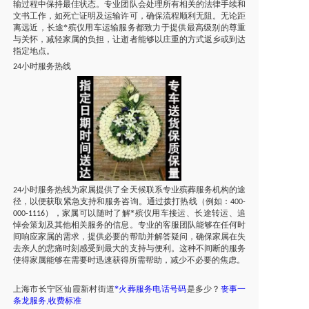
输过程中保持最佳状态。专业团队会处理所有相关的法律手续和
文书工作，如死亡证明及运输许可，确保流程顺利无阻。无论距
离远近，长途*殡仪用车运输服务都致力于提供最高级别的尊重
与关怀，减轻家属的负担，让逝者能够以庄重的方式返乡或到达
指定地点。
小时服务热线
24
小时服务热线为家属提供了全天候联系专业殡葬服务机构的途
24
径，以便获取紧急支持和服务咨询。通过拨打热线（例如：
400-
），家属可以随时了解*殡仪用车接运、长途转运、追
000-1116
悼会策划及其他相关服务的信息。专业的客服团队能够在任何时
间响应家属的需求，提供必要的帮助并解答疑问，确保家属在失
去亲人的悲痛时刻感受到最大的支持与便利。这种不间断的服务
使得家属能够在需要时迅速获得所需帮助，减少不必要的焦虑。
上海市
长宁区仙霞新村街道
*火葬服务电话号码
是多少？
丧事一
条龙服务
收费标准
,