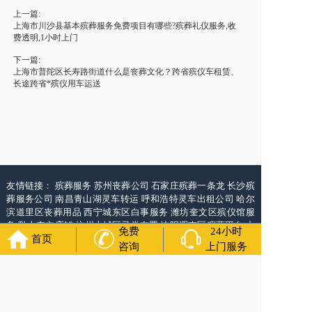
上一篇:
上海市川沙县基本殡葬服务免费项目有哪些?殡葬礼仪服务,收
费透明,1小时上门
下一篇:
上海市普陀区长寿路街道什么是丧葬文化？跨省殡仪车租赁、
长途跨省*殡仪用车运送
友情链接：
殡葬服务
苏州丧葬公司
石家庄殡葬一条龙
长沙殡
葬服务公司
南昌青山湖灵车转运
呼和浩特灵车出租公司
哈尔
滨道里区丧葬用品
西宁城东区白事服务
潍坊奎文区殡仪馆服
务
乳山寿衣店铺
杭州上城区灵堂布置
沈阳浑南区殡葬平台
中
免费
24小时
国墓地网
中国非急救转运网
网站建设
中国殡葬一条龙网
中国
首页
咨询
上门服务
救护车网
葬花店
葬花服务网