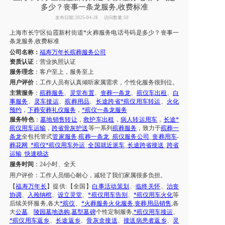
多少？丧事一条龙服务,收费标准
发布日期:2025-04-28
访问数量:50
上海市
长宁区仙霞新村街道
*火葬服务电话号码是多少？
丧事一
条龙服务
收费标准
,
公司名称：
福寿万年长殡葬服务公司
资质认证
：营业执照认证
服务理念
：客户至上，服务至上
用户评价
：工作人员有认真倾听家属需求，个性化服务很到位。
主营服务
：
殡葬服务
、
灵堂布置
、
丧葬一条龙
、
殡仪车出租
、
白
事服务
、
灵车接运
、
殡葬用品
、
长途跨省*殡仪用车转运
、
火化
预约
，
下葬安葬礼仪服务
，
*殡仪一条龙服务
服务特色
：
墓地销售转让
，
救护车出租
，
病人转运用车
，
长途*
殡仪用车运输
，
跨省骨灰护送
等一系列
殡葬服务
，致力于
殡葬一
条龙
全包托管式
管家服务
.
殡葬一条龙
_
殡仪服务公司
_
丧葬用车
-
葬花网
_
*殡仪*殡仪用车外运
_
全国就近派车
_
长途跨省接送
_
跨省
运输
_
快速稳达
服务时间
：
24小时、全天
用户评价：
工作人员细心耐心，减轻了我们
家属
很多负担。
【
福寿万年长
】提供
:【全国】
白事活动策划
、
临终关怀
、
治丧
协调
、
入殓纳棺
、
设立灵堂
、
*殡仪用车告别
、
*殡仪用车火化
等
后续关怀服务
,各大
*殡仪
、
*火葬服务火化服务
,
丧葬用品销售
,各
大
公墓
、
陵园墓地选购
,
墓型墓碑
个性定制服务
,
*殡仪用车接运
、
*殡仪用车返乡
、
长途返乡
、
骨灰盒接送
、
接送病患者返乡
、
灵