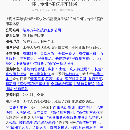
怀，专业*殡仪用车沐浴
发布日期:2025-04-18
访问数量:53
上海市
车墩镇
出租
*殡仪
冰棺需要办手续
临终关怀，专业*殡仪
?
用车沐浴
公司名称：
福寿万年长殡葬服务公司
资质认证
：营业执照认证
服务理念
：客户至上，服务至上
用户评价
：工作人员有认真倾听家属需求，个性化服务很到位。
主营服务
：
殡葬服务
、
灵堂布置
、
丧葬一条龙
、
殡仪车出租
、
白
事服务
、
灵车接运
、
殡葬用品
、
长途跨省*殡仪用车转运
、
火化
预约
，
下葬安葬礼仪服务
，
*殡仪一条龙服务
服务特色
：
墓地销售转让
，
救护车出租
，
病人转运用车
，
长途*
殡仪用车运输
，
跨省骨灰护送
等一系列
殡葬服务
，致力于
殡葬一
条龙
全包托管式
管家服务
.
殡葬一条龙
_
殡仪服务公司
_
丧葬用车
-
葬花网
_
*殡仪*殡仪用车外运
_
全国就近派车
_
长途跨省接送
_
跨省
运输
_
快速稳达
服务时间
：
24小时、全天
用户评价：
工作人员细心耐心，减轻了我们
家属
很多负担。
【
福寿万年长
】提供
:【全国】
白事活动策划
、
临终关怀
、
治丧
协调
、
入殓纳棺
、
设立灵堂
、
*殡仪用车告别
、
*殡仪用车火化
等
后续关怀服务
,各大
*殡仪
、
*火葬服务火化服务
,
丧葬用品销售
,各
大
公墓
、
陵园墓地选购
,
墓型墓碑
个性定制服务
,
*殡仪用车接运
、
*殡仪用车返乡
、
长途返乡
、
骨灰盒接送
、
接送病患者返乡
、
灵