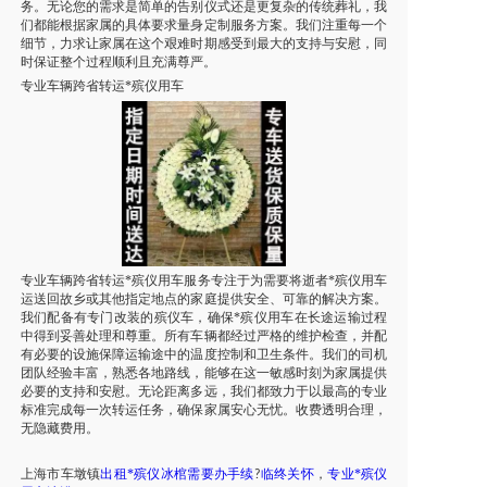
务。无论您的需求是简单的告别仪式还是更复杂的传统葬礼，我
们都能根据家属的具体要求量身定制服务方案。我们注重每一个
细节，力求让家属在这个艰难时期感受到最大的支持与安慰，同
时保证整个过程顺利且充满尊严。
专业车辆跨省转运*殡仪用车
专业车辆跨省转运*殡仪用车服务专注于为需要将逝者*殡仪用车
运送回故乡或其他指定地点的家庭提供安全、可靠的解决方案。
我们配备有专门改装的殡仪车，确保*殡仪用车在长途运输过程
中得到妥善处理和尊重。所有车辆都经过严格的维护检查，并配
有必要的设施保障运输途中的温度控制和卫生条件。我们的司机
团队经验丰富，熟悉各地路线，能够在这一敏感时刻为家属提供
必要的支持和安慰。无论距离多远，我们都致力于以最高的专业
标准完成每一次转运任务，确保家属安心无忧。收费透明合理，
无隐藏费用。
上海市
车墩镇
出租
*殡仪
冰棺需要办手续
临终关怀
，
专业*殡仪
?