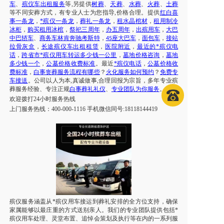
车
、
殡仪车出租服务
等
,另提供
树葬
、
天葬
、
水葬
、
火葬
、
土葬
等不同安葬方式，有专业人士为您指导
,价格合理。提供
红白喜
事一条龙
，
*殡仪一条龙
，
葬礼一条龙
，
租水晶棺材
，
租用制冷
冰柜
，
购买租用冰棺
，
祭祀三周年
，
办五周年
，
出殡用车
，
大巴
中巴轿车
、
商务车林肯奔驰考斯特
，
座大巴车
，
面包车
，
接站
45
拉骨灰盒
，
长途殡仪车出租租赁
，
医院附近
，
最近的*殡仪电
话
，
跨省市*殡仪用车转运多少钱一公里
，
墓地价格咨询
，
墓地
多少钱一个
，
公墓价格收费标准
。最近
*殡仪电话
，
公墓价格收
费标准
，
白事丧葬服务流程有哪些
？
火化服务如何预约
？
免费专
车接送
。公司以人为本
,真诚做事,合理回报为宗旨，多年专业殡
葬服务经验、专注正规
白事葬礼礼仪
、
专业团队为你服务
。
欢迎拨打
24小时服务热线
上门服务热线：
400-000-1116 手机微信同号:18118144419
殡仪服务涵盖从*殡仪用车接运到葬礼安排的全方位支持，确保
家属能够以最庄重的方式送别亲人。我们的专业团队提供包括*
殡仪用车处理、灵堂布置、追悼会策划及执行等在内的一系列服