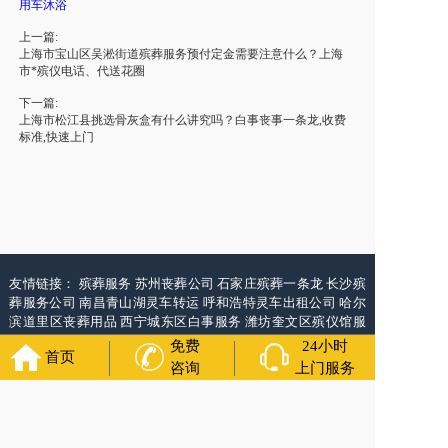
用车沐浴
上一篇:
上海市宝山区吴淞街道殡葬服务预付定金需要注意什么？上海
市*殡仪电话、代送花圈
下一篇:
上海市松江县挑选骨灰盒有什么讲究吗？白事丧事一条龙,收费
标准,快速上门
友情链接：
殡葬服务
苏州丧葬公司
石家庄殡葬一条龙
长沙殡
葬服务公司
南昌青山湖灵车转运
呼和浩特灵车出租公司
哈尔
滨道里区丧葬用品
西宁城东区白事服务
潍坊奎文区殡仪馆服
务
乳山寿衣店铺
杭州上城区灵堂布置
沈阳浑南区殡葬平台
中
免费
24小时
首页
国墓地网
中国非急救转运网
网站建设
中国殡葬一条龙网
中国
咨询
上门服务
救护车网
葬花店
葬花服务网