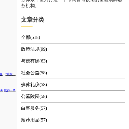
务机构。
文章分类
全部(518)
政策法规(99)
与佛有缘(63)
社会公益(58)
务
，
*殡仪一
殡葬礼仪(58)
服务
.
殡葬一条
公墓陵园(58)
白事服务(57)
殡葬用品(57)