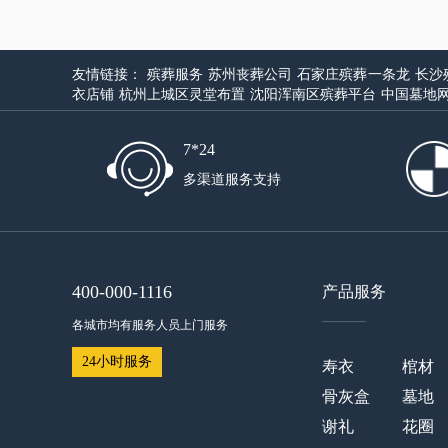
友情链接：
殡葬服务
苏州丧葬公司
石家庄殡葬一条龙
长沙
衣店铺
杭州上城区灵堂布置
沈阳浑南区殡葬平台
中国墓地
7*24
多渠道服务支持
400-000-1116
产品服务
——
各城市均有服务人员上门服务
24小时服务
寿衣
棺材
骨灰盒
墓地
谢礼
花圈