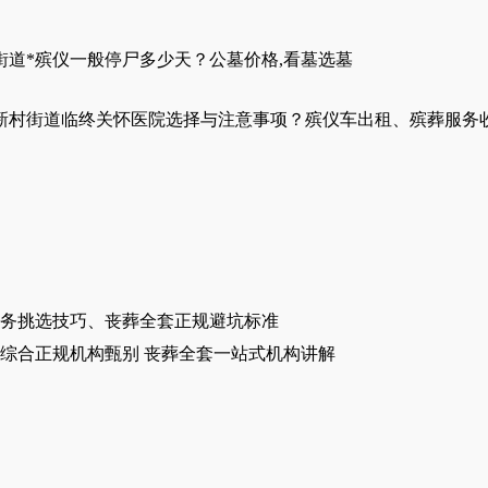
街道*殡仪一般停尸多少天？公墓价格,看墓选墓
新村街道临终关怀医院选择与注意事项？殡仪车出租、殡葬服务
务挑选技巧、丧葬全套正规避坑标准
综合正规机构甄别 丧葬全套一站式机构讲解