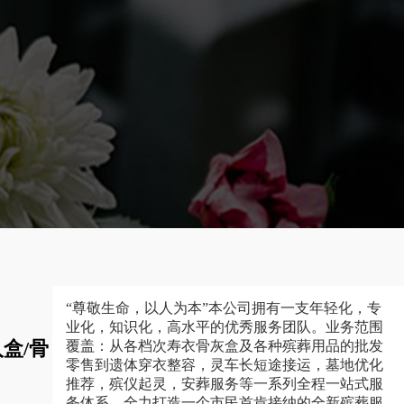
“尊敬生命，以人为本”本公司拥有一支年轻化，专
业化，知识化，高水平的优秀服务团队。业务范围
盒/骨
覆盖：从各档次寿衣骨灰盒及各种殡葬用品的批发
零售到遗体穿衣整容，灵车长短途接运，墓地优化
推荐，殡仪起灵，安葬服务等一系列全程一站式服
务体系，全力打造一个市民首肯接纳的全新殡葬服