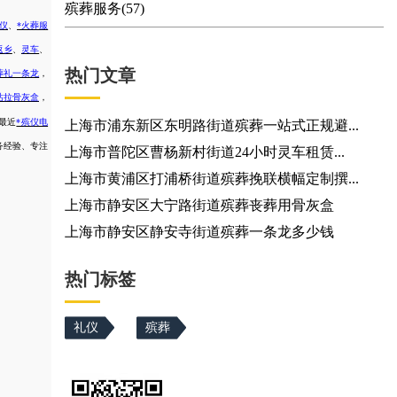
殡葬服务(57)
殡仪
、
*火葬服
返乡
、
灵车
、
热门文章
葬礼一条龙
，
站拉骨灰盒
，
最近
*殡仪电
上海市浦东新区东明路街道殡葬一站式正规避...
务经验、专注
上海市普陀区曹杨新村街道24小时灵车租赁...
上海市黄浦区打浦桥街道殡葬挽联横幅定制撰...
上海市静安区大宁路街道殡葬丧葬用骨灰盒
上海市静安区静安寺街道殡葬一条龙多少钱
热门标签
礼仪
殡葬