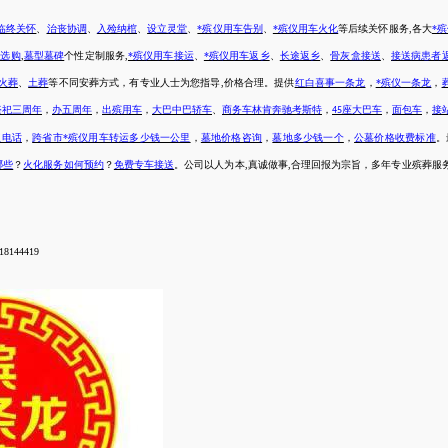
临终关怀
、
治丧协调
、
入殓纳棺
、
设立灵堂
、
*殡仪用车告别
、
*殡仪用车火化
等后续关怀服务
,各大
*
地选购
,
墓型墓碑
个性定制服务
,
*殡仪用车接运
、
*殡仪用车返乡
、
长途返乡
、
骨灰盒接送
、
接送病患者
火葬
、
土葬
等不同安葬方式，有专业人士为您指导
,价格合理。提供
红白喜事一条龙
，
*殡仪一条龙
，
祭祀三周年
，
办五周年
，
出殡用车
，
大巴中巴轿车
、
商务车林肯奔驰考斯特
，
座大巴车
，
面包车
，
接
45
仪电话
，
跨省市*殡仪用车转运多少钱一公里
，
墓地价格咨询
，
墓地多少钱一个
，
公墓价格收费标准
。
哪些
？
火化服务如何预约
？
免费专车接送
。公司以人为本
,真诚做事,合理回报为宗旨，多年专业殡葬服
8144419