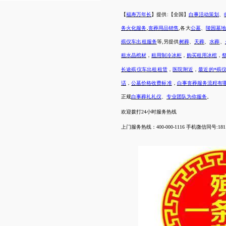
【
福寿万年长
】提供
:【全国】
白事活动策划
、
务火化服务
,
丧葬用品销售
,各大
公墓
、
陵园墓
殡仪车出租服务
等
,另提供
树葬
、
天葬
、
水葬
、
租水晶棺材
，
租用制冷冰柜
，
购买租用冰棺
，
长途殡仪车出租租赁
，
医院附近
，
最近的*殡
话
，
公墓价格收费标准
，
白事丧葬服务流程有
正规
白事葬礼礼仪
、
专业团队为你服务
。
欢迎拨打
24小时服务热线
上门服务热线：
400-000-1116 手机微信同号:1811