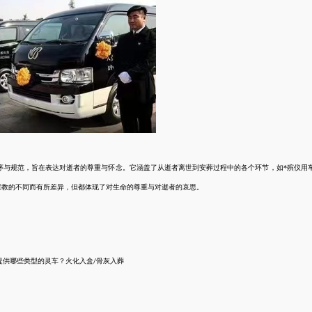
序与规范，旨在表达对逝者的尊重与怀念。它涵盖了从逝者离世到安葬过程中的各个环节，如*殡仪用
宗教的不同而有所差异，但都体现了对生命的尊重与对逝者的哀思。
提供哪些类型的
灵车
？
火化入盒
骨灰入
葬
/