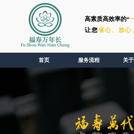
高素质高效率的“
让您
省心、
放心
福寿万年长
Fu Shou Wan Nian Chang
首页
服务流程
关于