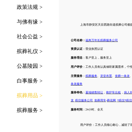
政策法规
>
与佛有缘
>
上海市
静安区天目西路街道
殡葬公司都
社会公益
>
公司名称：
福寿万年长殡葬服务公司
资质认证
：营业执照认证
殡葬礼仪
>
服务理念
：客户至上，服务至上
公墓陵园
>
用户评价
：工作人员有认真倾听家属需求，个
主营服务
：
殡葬服务
、
灵堂布置
、
丧葬一条龙
白事服务
>
条龙服务
服务特色
：
墓地销售转让
，
救护车出租
，
病人
殡葬用品
>
龙
_
殡仪服务公司
_
丧葬用车
-
葬花网
_
*殡仪*殡
殡葬服务
>
服务时间
：
24小时、全天
用户评价：
工作人员细心耐心，减轻了