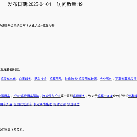
发布日期:2025-04-04
访问数量:49
提供哪些类型的灵车？
火化入盒
骨灰入
葬
/
性化服务很到位。
、
殡仪车出租
、
白事服务
、
灵车接运
、
殡葬用品
、
长途跨省*殡仪用车转运
、
火化预约
，
下葬安葬礼仪服
转运用车
，
长途*殡仪用车运输
，
跨省骨灰护送
等一系列
殡葬服务
，致力于
殡葬一条龙
全包托管式
管家
仪用车外运
_
全国就近派车
_
长途跨省接送
_
跨省运输
_
快速稳达
我们
家属
很多负担。