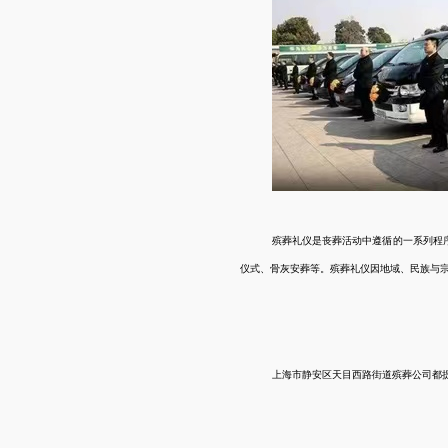
殡葬礼仪是丧葬活动中遵循的一系列程
仪式、骨灰安葬等。殡葬礼仪因地域、民族与
上海市
静安区天目西路街道
殡葬公司都