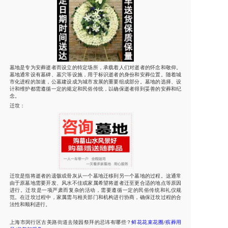
墓地是专为安葬逝者而设立的特定场所，承载着人们对逝者的怀念和敬仰。
墓地通常设有墓碑、墓穴等设施，用于标识逝者的身份和安葬位置。随着城
市化进程的加速，公墓建设成为城市发展的重要组成部分。墓地的选择、设
计和维护都需遵循一定的规定和民俗传统，以确保逝者得到妥善的安葬和纪
念。
迁坟：
迁坟是指将逝者的遗骸或骨灰从一个墓地迁移到另一个墓地的过程。这通常
由于原墓地需要开发、风水不佳或家属希望将逝者迁至更合适的地点等原因
进行。迁坟是一项严肃而复杂的活动，需要遵循一定的民俗传统和礼仪规
范。在迁坟过程中，家属需与相关部门和机构进行协商，确保迁坟过程的合
法性和顺利进行。
上海市
闵行区古美路街道
去陵园祭拜的忌讳
有哪些？
鲜花花束花圈
殡葬用
/