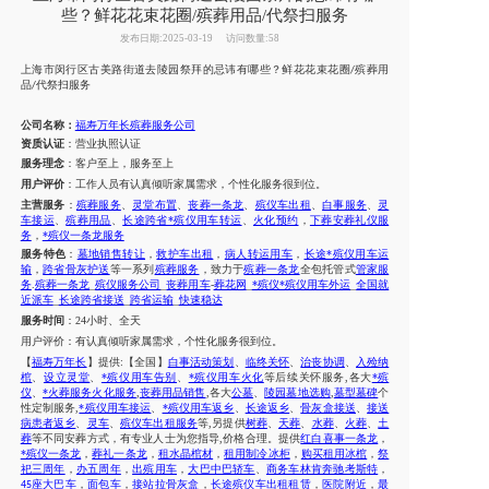
些？鲜花花束花圈/殡葬用品/代祭扫服务
发布日期:2025-03-19
访问数量:58
上海市
闵行区古美路街道
去陵园祭拜的忌讳
有哪些？
鲜花花束花圈
殡葬用
/
品
代祭扫服务
/
公司名称：
福寿万年长殡葬服务公司
资质认证
：营业执照认证
服务理念
：客户至上，服务至上
用户评价
：工作人员
有
认真倾听家属需求，个性化服务很到位。
主营服务
：
殡葬服务
、
灵堂布置
、
丧葬一条龙
、
殡仪车出租
、
白事服务
、
灵
车接运
、
殡葬用品
、
长途跨省*殡仪用车转运
、
火化预约
，
下葬安葬礼仪服
务
，
*殡仪一条龙服务
服务特色
：
墓地销售转让
，
救护车出租
，
病人转运用车
，
长途*殡仪用车运
输
，
跨省骨灰护送
等一系列
殡葬服务
，致力于
殡葬一条龙
全包托管式
管家服
务
.
殡葬一条龙
_
殡仪服务公司
_
丧葬用车
-
葬花网
_
*殡仪*殡仪用车外运
_
全国就
近派车
_
长途跨省接送
_
跨省运输
_
快速稳达
服务时间
：
24
小时、全天
用户评价：
有
认真倾听家属需求，个性化服务很到位。
【
福寿万年长
】提供
:【全国】
白事活动策划
、
临终关怀
、
治丧协调
、
入殓纳
棺
、
设立灵堂
、
*殡仪用车告别
、
*殡仪用车火化
等后续关怀服务
,各大
*殡
仪
、
*火葬服务火化服务
,
丧葬用品销售
,各大
公墓
、
陵园墓地选购
,
墓型墓碑
个
性定制服务
,
*殡仪用车接运
、
*殡仪用车返乡
、
长途返乡
、
骨灰盒接送
、
接送
病患者返乡
、
灵车
、
殡仪车出租服务
等
,另提供
树葬
、
天葬
、
水葬
、
火葬
、
土
葬
等不同安葬方式，有专业人士为您指导,价格合理
。
提供
红白喜事一条龙
，
*殡仪一条龙
，
葬礼一条龙
，
租水晶棺材
，
租用制冷冰柜
，
购买租用冰棺
，
祭
祀三周年
，
办五周年
，
出殡用车
，
大巴中巴轿车
、
商务车林肯奔驰考斯特
，
座大巴车
，
面包车
，
接站拉骨灰盒
，
长途殡仪车出租租赁
，
医院附近
，
最
45