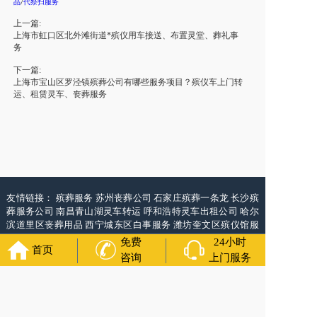
品
代祭扫服务
/
上一篇:
上海市虹口区北外滩街道*殡仪用车接送、布置灵堂、葬礼事
务
下一篇:
上海市宝山区罗泾镇殡葬公司有哪些服务项目？殡仪车上门转
运、租赁灵车、丧葬服务
友情链接：
殡葬服务
苏州丧葬公司
石家庄殡葬一条龙
长沙殡
葬服务公司
南昌青山湖灵车转运
呼和浩特灵车出租公司
哈尔
滨道里区丧葬用品
西宁城东区白事服务
潍坊奎文区殡仪馆服
务
乳山寿衣店铺
杭州上城区灵堂布置
沈阳浑南区殡葬平台
中
免费
24小时
首页
国墓地网
中国非急救转运网
网站建设
中国殡葬一条龙网
中国
咨询
上门服务
救护车网
葬花店
葬花服务网