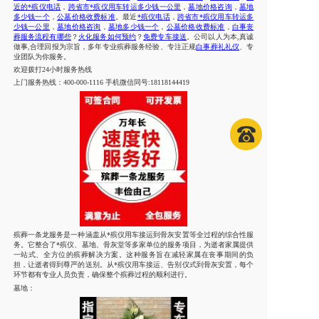
近的*殡仪电话
，
跨省市*殡仪用车转运多少钱一公里
，
墓地价格咨询
，
墓地
多少钱一个
，
公墓价格收费标准
。
最近
*殡仪电话
，
跨省市*殡仪用车转运多
少钱一公里
，
墓地价格咨询
，
墓地多少钱一个
，
公墓价格收费标准
，
白事丧
葬服务流程有哪些
？
火化服务如何预约
？
免费专车接送
。公司以人为本
,真诚
做事,合理回报为宗旨，多年专业殡葬服务经验、专注正规
白事葬礼礼仪
、专
业团队为你服务。
欢迎拨打
24小时服务热线
上门服务热线：
400-000-1116 手机微信同号:18118144419
殡葬一条龙服务是一种涵盖从*殡仪用车接运到骨灰安置等全过程的综合性服
务。它整合了*殡仪、墓地、骨灰堂等多家单位的服务项目，为逝者家属提供
一站式、全方位的殡葬解决方案。这种服务旨在减轻家属在丧事期间的负
担，让逝者得到尊严的送别。从*殡仪用车接运、告别仪式到骨灰安置，每个
环节都有专业人员负责，确保整个殡葬过程的顺利进行。
墓地：