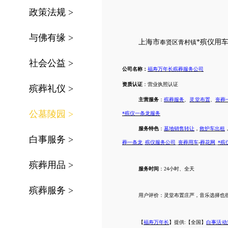
政策法规
>
与佛有缘
>
上海市
*殡仪用
奉贤区
青村镇
社会公益
>
公司名称：
福寿万年长殡葬服务公司
资质认证
：营业执照认证
殡葬礼仪
>
主营服务
：
殡葬服务
、
灵堂布置
、
丧葬
公墓陵园
>
*殡仪一条龙服务
服务特色
：
墓地销售转让
，
救护车出租
白事服务
>
葬一条龙
_
殡仪服务公司
_
丧葬用车
-
葬花网
_
*殡
殡葬用品
>
服务时间
：
24
小时、全天
殡葬服务
>
用户评价：
灵堂布置庄严，音乐选择也
【
福寿万年长
】提供
:【全国】
白事活动