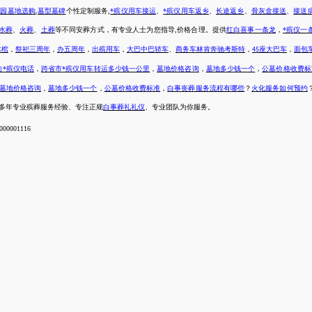
陵园墓地选购
,
墓型墓碑
个性定制服务
,
*殡仪用车接运
、
*殡仪用车返乡
、
长途返乡
、
骨灰盒接送
、
接送
水葬
、
火葬
、
土葬
等不同安葬方式，有专业人士为您指导,价格合理
。
提供
红白喜事一条龙
，
*殡仪一
冰棺
，
祭祀三周年
，
办五周年
，
出殡用车
，
大巴中巴轿车
、
商务车林肯奔驰考斯特
，
座大巴车
，
面包
45
的*殡仪电话
，
跨省市*殡仪用车转运多少钱一公里
，
墓地价格咨询
，
墓地多少钱一个
，
公墓价格收费标
墓地价格咨询
，
墓地多少钱一个
，
公墓价格收费标准
，
白事丧葬服务流程有哪些
？
火化服务如何预约
，多年专业殡葬服务经验、专注正规
白事葬礼礼仪
、专业团队为你服务。
001116