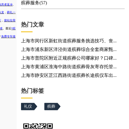
殡葬服务(57)
病患者返乡
、
条龙
，
葬礼一
车
，
接站拉骨
热门文章
准
。
最近
*殡
？
免费专车接
上海市闵行区新虹街道殡葬服务挑选技巧、丧...
上海市浦东新区洋泾街道殡葬综合全套商家甄...
上海市普陀区附近正规殡葬公司哪家好？口碑...
上海市黄浦区淮海中路街道殡葬骨灰寄存托管...
上海市静安区芷江西路街道殡葬长途殡仪车出...
热门标签
礼仪
殡葬