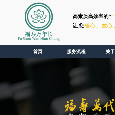
高素质高效率的“
让您
省心、
放心
福寿万年长
Fu Shou Wan Nian Chang
首页
服务流程
关于