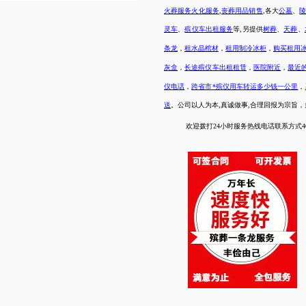
火葬服务火化服务
,
丧葬用品销售
,各大
公墓
、
灵车
、
殡仪车出租服务
等
,另提供
树葬
、
天葬
、
条龙
，
租水晶棺材
，
租用制冷冰柜
，
购买租用
灰盒
，
长途殡仪车出租租赁
，
医院附近
，
最近
仪电话
，
跨省市*殡仪用车转运多少钱一公里
，
送
。公司以人为本
,真诚做事,合理回报为宗旨
欢迎拨打
24小时服务热线电话联系方式4000