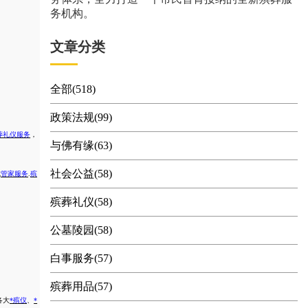
务机构。
文章分类
全部(518)
政策法规(99)
葬礼仪服务
，
与佛有缘(63)
社会公益(58)
式
管家服务
.
殡
殡葬礼仪(58)
公墓陵园(58)
白事服务(57)
殡葬用品(57)
各大
*殡仪
、
*