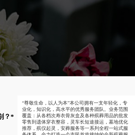
“尊敬生命，以人为本”本公司拥有一支年轻化，专
业化，知识化，高水平的优秀服务团队。业务范围
别？*
覆盖：从各档次寿衣骨灰盒及各种殡葬用品的批发
零售到遗体穿衣整容，灵车长短途接运，墓地优化
推荐，殡仪起灵，安葬服务等一系列全程一站式服
务体系，全力打造一个市民首肯接纳的全新殡葬服