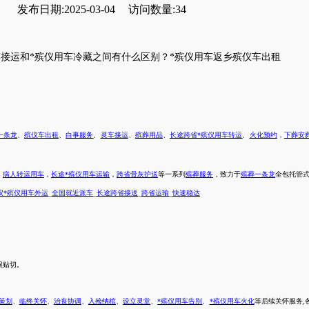
发布日期:2025-03-04
访问数量:34
车接运和*殡仪用车冷藏之间有什么区别？
*殡仪用车返乡殡仪车出租
一条龙
、
殡仪车出租
、
白事服务
、
灵车接运
、
殡葬用品
、
长途跨省*殡仪用车转运
、
火化预约
，
下葬安
，
病人转运用车
，
长途*殡仪用车运输
，
跨省骨灰护送
等一系列
殡葬服务
，致力于
殡葬一条龙
全包托管
仪*殡仪用车外运
_
全国就近派车
_
长途跨省接送
_
跨省运输
_
快速稳达
很贴切。
策划
、
临终关怀
、
治丧协调
、
入殓纳棺
、
设立灵堂
、
*殡仪用车告别
、
*殡仪用车火化
等后续关怀服务
,